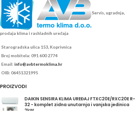
Servis, ugradnja,
prodaja klima i rashladnih uređaja
Starogradska ulica 153, Koprivnica
Broj mobitela: 091 600 2774
Email:
info@avbtermoklima.hr
OIB: 06451321995
PROIZVODI
DAIKIN SENSIRA KLIMA UREĐAJ FTXC20E/RXC20E R-
32 - komplet zidna unutarnja i vanjska jedinica
2kW
Daikin Sensira FTXC35E/RXC35E - komplet
unutarnja i vanjska jedinica 3,5kW