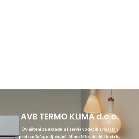
AVB TERMO KLIMA d.o.o.
Ovlašteni za ugradnju i servis vodećih svjetskih
proizvođača, uključujući klime Mitsubishi Electric,