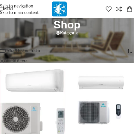
content
Skip to navigation
MENI
Skip to main content
Shop
Kategorije
Početna
/
Shop
Prikazuje se svih 5 rezultata
Prikaži bočnu traku
Očistiti filtere
Azuri