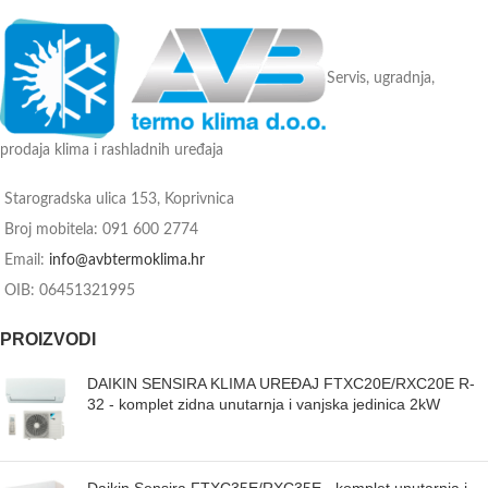
Servis, ugradnja,
prodaja klima i rashladnih uređaja
Starogradska ulica 153, Koprivnica
Broj mobitela: 091 600 2774
Email:
info@avbtermoklima.hr
OIB: 06451321995
PROIZVODI
DAIKIN SENSIRA KLIMA UREĐAJ FTXC20E/RXC20E R-
32 - komplet zidna unutarnja i vanjska jedinica 2kW