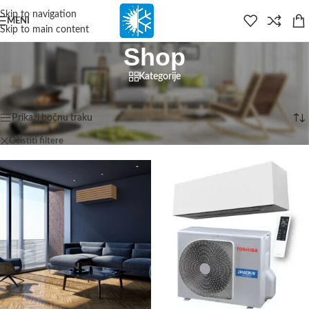
content
Skip to navigation
MENI
Skip to main content
Shop
Kategorije
Početna
/
Shop
Prikazuje se svih 7 rezultata
Prikaži bočnu traku
Očistiti filtere
Toshiba