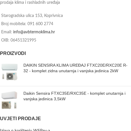
prodaja klima i rashladnih uređaja
Starogradska ulica 153, Koprivnica
Broj mobitela: 091 600 2774
Email:
info@avbtermoklima.hr
OIB: 06451321995
PROIZVODI
DAIKIN SENSIRA KLIMA UREĐAJ FTXC20E/RXC20E R-
32 - komplet zidna unutarnja i vanjska jedinica 2kW
Daikin Sensira FTXC35E/RXC35E - komplet unutarnja i
vanjska jedinica 3,5kW
UVJETI PRODAJE