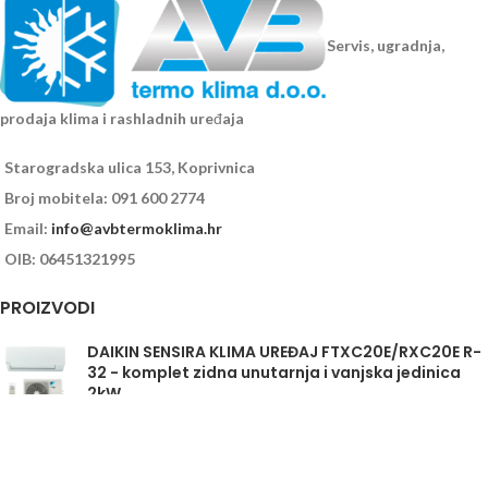
Servis, ugradnja,
prodaja klima i rashladnih uređaja
Starogradska ulica 153, Koprivnica
Broj mobitela: 091 600 2774
Email:
info@avbtermoklima.hr
OIB: 06451321995
PROIZVODI
DAIKIN SENSIRA KLIMA UREĐAJ FTXC20E/RXC20E R-
32 - komplet zidna unutarnja i vanjska jedinica
2kW
Daikin Sensira FTXC35E/RXC35E - komplet
unutarnja i vanjska jedinica 3,5kW