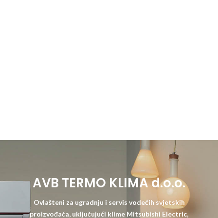
AVB TERMO KLIMA d.o.o.
Ovlašteni za ugradnju i servis vodećih svjetskih
proizvođača, uključujući klime Mitsubishi Electric,