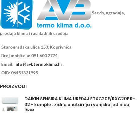
Servis, ugradnja,
prodaja klima i rashladnih uređaja
Starogradska ulica 153, Koprivnica
Broj mobitela: 091 600 2774
Email:
info@avbtermoklima.hr
OIB: 06451321995
PROIZVODI
DAIKIN SENSIRA KLIMA UREĐAJ FTXC20E/RXC20E R-
32 - komplet zidna unutarnja i vanjska jedinica
2kW
Daikin Sensira FTXC35E/RXC35E - komplet
unutarnja i vanjska jedinica 3,5kW