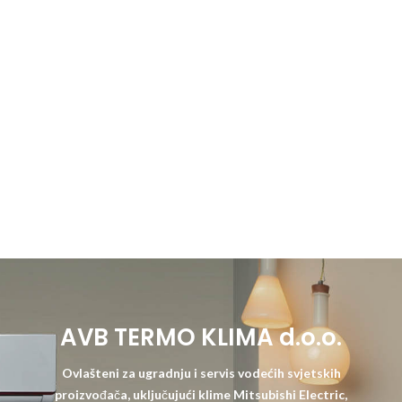
AVB TERMO KLIMA d.o.o.
Ovlašteni za ugradnju i servis vodećih svjetskih
proizvođača, uključujući klime Mitsubishi Electric,