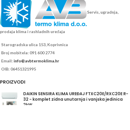
Servis, ugradnja,
prodaja klima i rashladnih uređaja
Starogradska ulica 153, Koprivnica
Broj mobitela: 091 600 2774
Email:
info@avbtermoklima.hr
OIB: 06451321995
PROIZVODI
DAIKIN SENSIRA KLIMA UREĐAJ FTXC20E/RXC20E R-
32 - komplet zidna unutarnja i vanjska jedinica
2kW
Daikin Sensira FTXC35E/RXC35E - komplet
unutarnja i vanjska jedinica 3,5kW