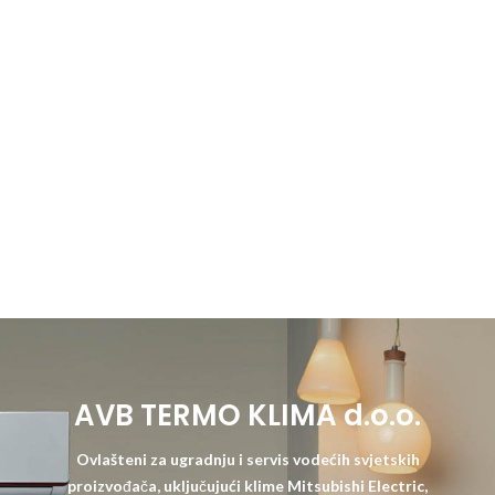
AVB TERMO KLIMA d.o.o.
Ovlašteni za ugradnju i servis vodećih svjetskih
proizvođača, uključujući klime Mitsubishi Electric,