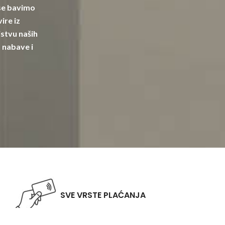
 se bavimo
ire iz
stvu naših
 nabave i
SVE VRSTE PLAĆANJA