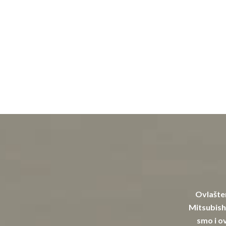
Ovlašten
Mitsubishi
smo i ov