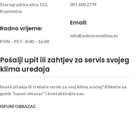
Starogradska ulica 153,
091 600 2774
Koprivnica
Email:
Radno vrijeme:
info@avbtermoklima.hr
PON – PET: 8:00 – 16:00
Pošalji upit ili zahtjev za servis svojeg
klima uređaja
Imate pitanja ili trebate servis za svoj klima uređaj? Kliknite na
gumb “Ispuni obrazac” i kontaktirajte nas.
ISPUNI OBRAZAC