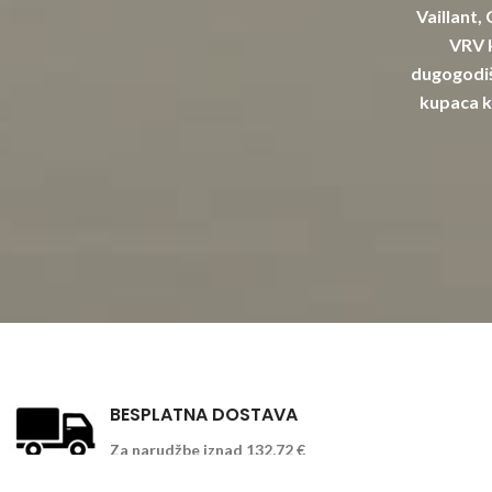
Vaillant,
VRV k
dugogodiš
kupaca k
BESPLATNA DOSTAVA
Za narudžbe iznad 132,72 €