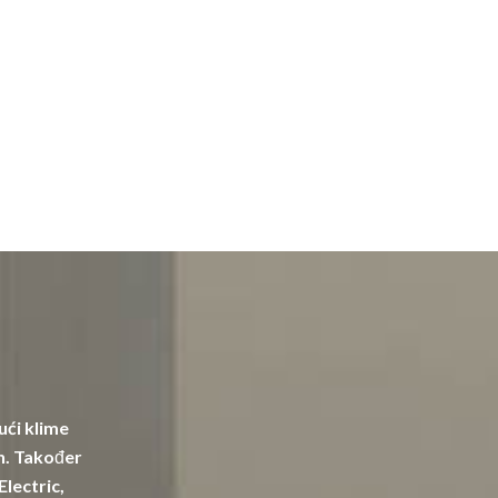
ući klime
in. Također
Electric,