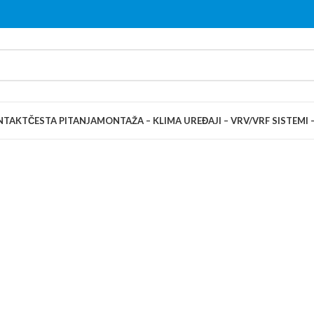
NTAKT
ČESTA PITANJA
MONTAŽA – KLIMA UREĐAJI – VRV/VRF SISTEMI 