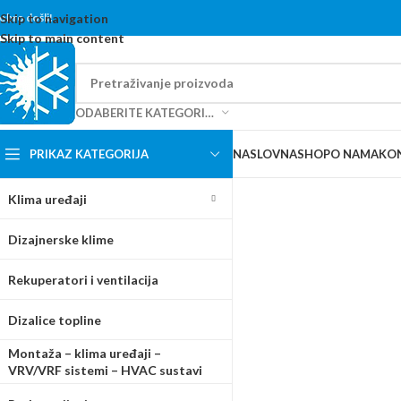
content
obro došli!
Skip to navigation
Skip to main content
ODABERITE KATEGORIJU
PRIKAZ KATEGORIJA
NASLOVNA
SHOP
O NAMA
KO
Klima uređaji
Dizajnerske klime
Rekuperatori i ventilacija
Dizalice topline
Montaža – klima uređaji –
VRV/VRF sistemi – HVAC sustavi