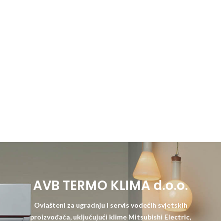
AVB TERMO KLIMA d.o.o.
Ovlašteni za ugradnju i servis vodećih svjetskih
proizvođača, uključujući klime Mitsubishi Electric,