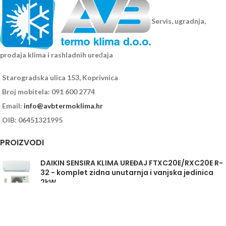
Servis, ugradnja,
prodaja klima i rashladnih uređaja
Starogradska ulica 153, Koprivnica
Broj mobitela: 091 600 2774
Email:
info@avbtermoklima.hr
OIB: 06451321995
PROIZVODI
DAIKIN SENSIRA KLIMA UREĐAJ FTXC20E/RXC20E R-
32 - komplet zidna unutarnja i vanjska jedinica
2kW
Daikin Sensira FTXC35E/RXC35E - komplet
unutarnja i vanjska jedinica 3,5kW