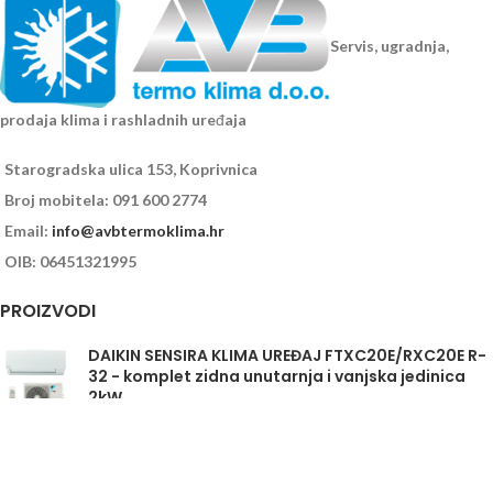
Servis, ugradnja,
prodaja klima i rashladnih uređaja
Starogradska ulica 153, Koprivnica
Broj mobitela: 091 600 2774
Email:
info@avbtermoklima.hr
OIB: 06451321995
PROIZVODI
DAIKIN SENSIRA KLIMA UREĐAJ FTXC20E/RXC20E R-
32 - komplet zidna unutarnja i vanjska jedinica
2kW
Daikin Sensira FTXC35E/RXC35E - komplet
unutarnja i vanjska jedinica 3,5kW