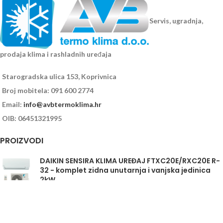
Servis, ugradnja,
prodaja klima i rashladnih uređaja
Starogradska ulica 153, Koprivnica
Broj mobitela: 091 600 2774
Email:
info@avbtermoklima.hr
OIB: 06451321995
PROIZVODI
DAIKIN SENSIRA KLIMA UREĐAJ FTXC20E/RXC20E R-
32 - komplet zidna unutarnja i vanjska jedinica
2kW
Daikin Sensira FTXC35E/RXC35E - komplet
unutarnja i vanjska jedinica 3,5kW