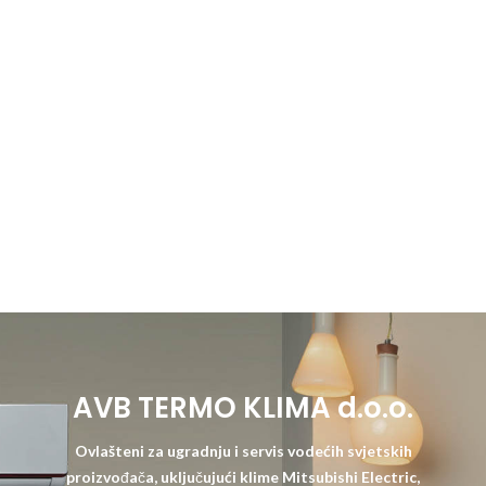
AVB TERMO KLIMA d.o.o.
Ovlašteni za ugradnju i servis vodećih svjetskih
proizvođača, uključujući klime Mitsubishi Electric,