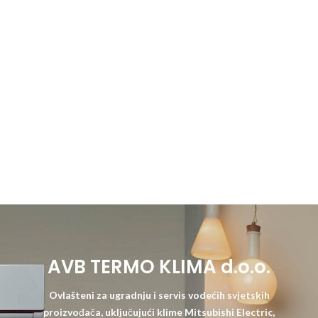
AVB TERMO KLIMA d.o.o.
Ovlašteni za ugradnju i servis vodećih svjetskih
proizvođača, uključujući klime Mitsubishi Electric,