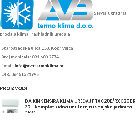
Servis, ugradnja,
prodaja klima i rashladnih uređaja
Starogradska ulica 153, Koprivnica
Broj mobitela: 091 600 2774
Email:
info@avbtermoklima.hr
OIB: 06451321995
PROIZVODI
DAIKIN SENSIRA KLIMA UREĐAJ FTXC20E/RXC20E R-
32 - komplet zidna unutarnja i vanjska jedinica
2kW
Daikin Sensira FTXC35E/RXC35E - komplet
unutarnja i vanjska jedinica 3,5kW