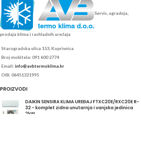
Servis, ugradnja,
prodaja klima i rashladnih uređaja
Starogradska ulica 153, Koprivnica
Broj mobitela: 091 600 2774
Email:
info@avbtermoklima.hr
OIB: 06451321995
PROIZVODI
DAIKIN SENSIRA KLIMA UREĐAJ FTXC20E/RXC20E R-
32 - komplet zidna unutarnja i vanjska jedinica
2kW
Daikin Sensira FTXC35E/RXC35E - komplet
unutarnja i vanjska jedinica 3,5kW