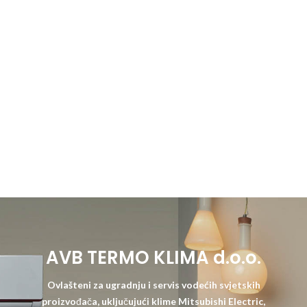
AVB TERMO KLIMA d.o.o.
Ovlašteni za ugradnju i servis vodećih svjetskih
proizvođača, uključujući klime Mitsubishi Electric,