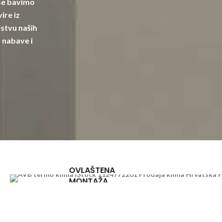
 se bavimo
ire iz
stvu naših
 nabave i
OVLAŠTENA
MONTAŽA
u cijeloj
Hrvatskoj