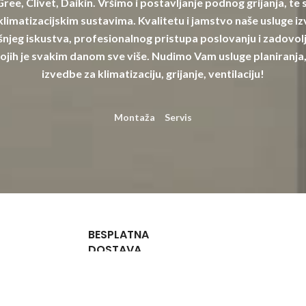
 Gree, Clivet, Daikin. Vršimo i postavljanje podnog grijanja, te
limatizacijskim sustavima. Kvalitetu i jamstvo naše usluge izv
njeg iskustva, profesionalnog pristupa poslovanju i zadovolj
ojih je svakim danom sve više. Nudimo Vam usluge planiranja,
izvedbe za klimatizaciju, grijanje, ventilaciju!
Montaža
Servis
BESPLATNA
DOSTAVA
Za narudžbe
iznad 132,72
€