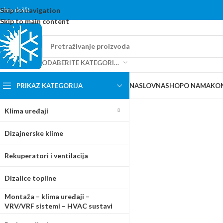
content
obro došli!
Skip to navigation
Skip to main content
ODABERITE KATEGORIJU
PRIKAZ KATEGORIJA
NASLOVNA
SHOP
O NAMA
KO
Klima uređaji
Dizajnerske klime
Rekuperatori i ventilacija
Dizalice topline
Montaža – klima uređaji –
VRV/VRF sistemi – HVAC sustavi