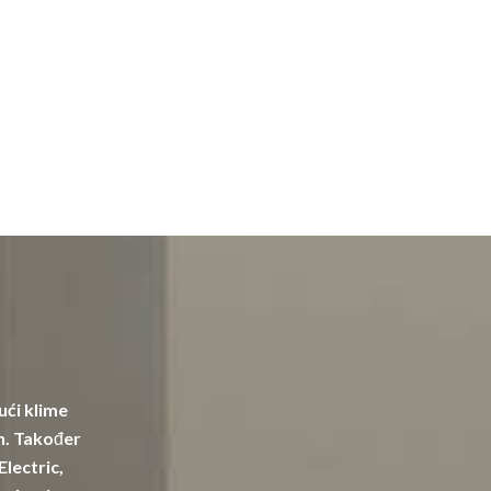
ući klime
in. Također
Electric,