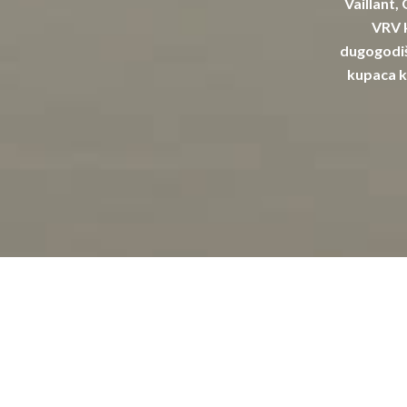
Vaillant,
VRV k
dugogodiš
kupaca k