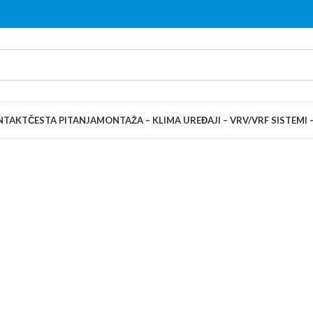
NTAKT
ČESTA PITANJA
MONTAŽA – KLIMA UREĐAJI – VRV/VRF SISTEMI 