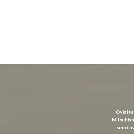
Ovlašten
Mitsubishi
smo i ov