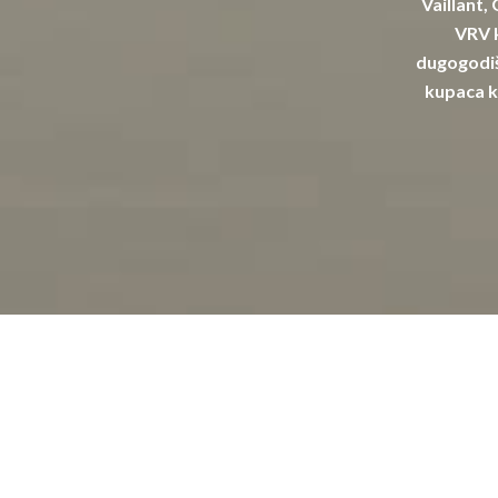
Vaillant,
VRV k
dugogodiš
kupaca k