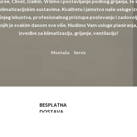
 Gree, Clivet, Daikin. Vršimo i postavljanje podnog grijanja, te
limatizacijskim sustavima. Kvalitetu i jamstvo naše usluge izv
njeg iskustva, profesionalnog pristupa poslovanju i zadovolj
ojih je svakim danom sve više. Nudimo Vam usluge planiranja,
izvedbe za klimatizaciju, grijanje, ventilaciju!
Montaža
Servis
BESPLATNA
DOSTAVA
Za narudžbe
iznad 132,72
€