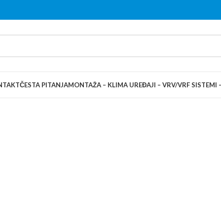
NTAKT
ČESTA PITANJA
MONTAŽA – KLIMA UREĐAJI – VRV/VRF SISTEMI 