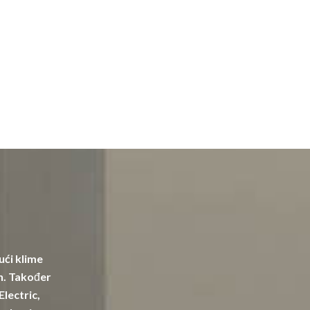
ući klime
in. Također
Electric,