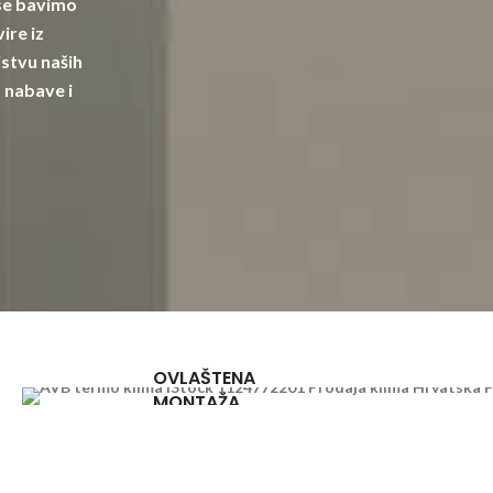
 se bavimo
ire iz
stvu naših
 nabave i
OVLAŠTENA
MONTAŽA
u cijeloj
Hrvatskoj