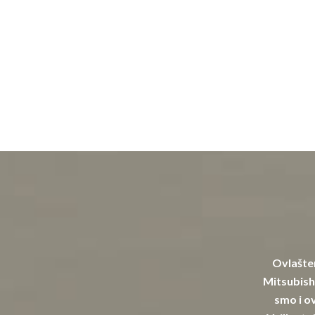
Ovlašten
Mitsubishi
smo i ov