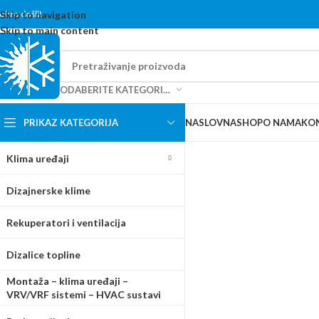
content
obro došli!
Skip to navigation
Skip to main content
ODABERITE KATEGORIJU
PRIKAZ KATEGORIJA
NASLOVNA
SHOP
O NAMA
KO
Klima uređaji
Dizajnerske klime
Rekuperatori i ventilacija
Dizalice topline
Montaža – klima uređaji –
VRV/VRF sistemi – HVAC sustavi