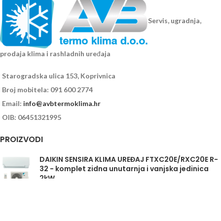
Servis, ugradnja,
prodaja klima i rashladnih uređaja
Starogradska ulica 153, Koprivnica
Broj mobitela: 091 600 2774
Email:
info@avbtermoklima.hr
OIB: 06451321995
PROIZVODI
DAIKIN SENSIRA KLIMA UREĐAJ FTXC20E/RXC20E R-
32 - komplet zidna unutarnja i vanjska jedinica
2kW
Daikin Sensira FTXC35E/RXC35E - komplet
unutarnja i vanjska jedinica 3,5kW