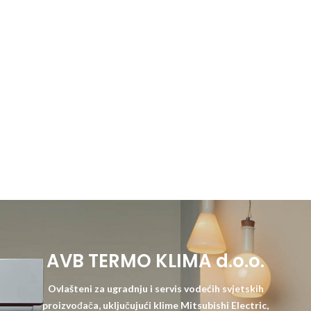
AVB TERMO KLIMA d.o.o.
Ovlašteni za ugradnju i servis vodećih svjetskih
proizvođača, uključujući klime Mitsubishi Electric,