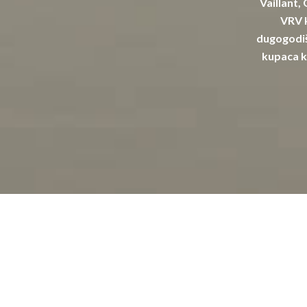
Vaillant,
VRV k
dugogodiš
kupaca k