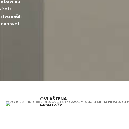
 se bavimo
ire iz
stvu naših
 nabave i
OVLAŠTENA
MONTAŽA
u cijeloj
Hrvatskoj