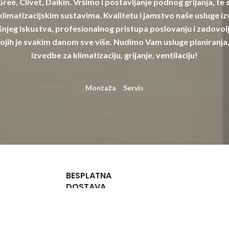
 Gree, Clivet, Daikin. Vršimo i postavljanje podnog grijanja, te
limatizacijskim sustavima. Kvalitetu i jamstvo naše usluge izv
njeg iskustva, profesionalnog pristupa poslovanju i zadovolj
ojih je svakim danom sve više. Nudimo Vam usluge planiranja,
izvedbe za klimatizaciju, grijanje, ventilaciju!
Montaža
Servis
BESPLATNA
DOSTAVA
Za narudžbe
iznad 132,72
€