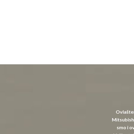
Ovlašten
Mitsubishi
smo i ov