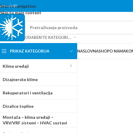
content
obro došli!
Skip to navigation
Skip to main content
ODABERITE KATEGORIJU
PRIKAZ KATEGORIJA
NASLOVNA
SHOP
O NAMA
KO
Klima uređaji
Dizajnerske klime
Rekuperatori i ventilacija
Dizalice topline
Montaža – klima uređaji –
VRV/VRF sistemi – HVAC sustavi