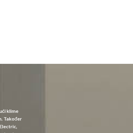
ući klime
in. Također
Electric,