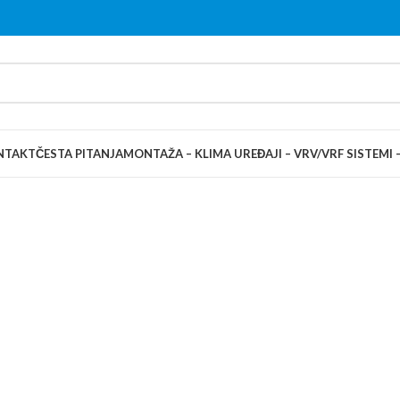
NTAKT
ČESTA PITANJA
MONTAŽA – KLIMA UREĐAJI – VRV/VRF SISTEMI 