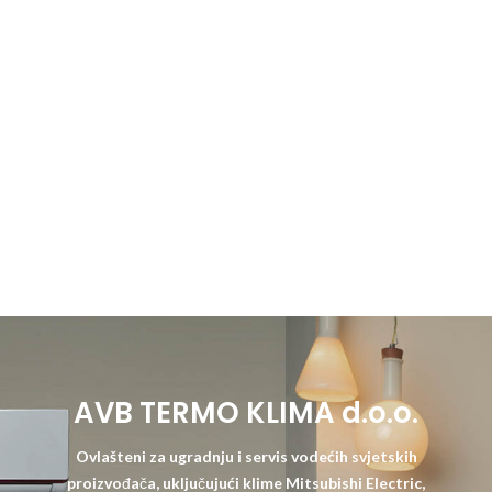
AVB TERMO KLIMA d.o.o.
Ovlašteni za ugradnju i servis vodećih svjetskih
proizvođača, uključujući klime Mitsubishi Electric,