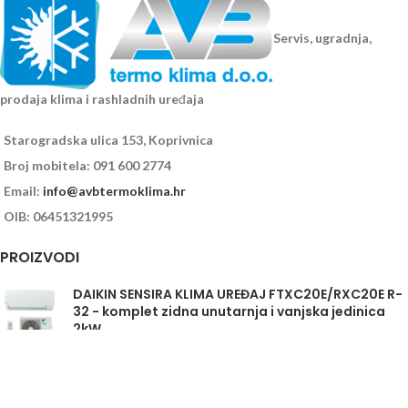
Servis, ugradnja,
prodaja klima i rashladnih uređaja
Starogradska ulica 153, Koprivnica
Broj mobitela: 091 600 2774
Email:
info@avbtermoklima.hr
OIB: 06451321995
PROIZVODI
DAIKIN SENSIRA KLIMA UREĐAJ FTXC20E/RXC20E R-
32 - komplet zidna unutarnja i vanjska jedinica
2kW
Daikin Sensira FTXC35E/RXC35E - komplet
unutarnja i vanjska jedinica 3,5kW