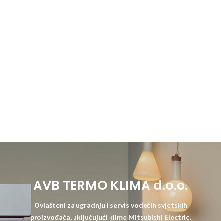
AVB TERMO KLIMA d.o.o.
Ovlašteni za ugradnju i servis vodećih svjetskih
proizvođača, uključujući klime Mitsubishi Electric,