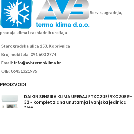
Servis, ugradnja,
prodaja klima i rashladnih uređaja
Starogradska ulica 153, Koprivnica
Broj mobitela: 091 600 2774
Email:
info@avbtermoklima.hr
OIB: 06451321995
PROIZVODI
DAIKIN SENSIRA KLIMA UREĐAJ FTXC20E/RXC20E R-
32 - komplet zidna unutarnja i vanjska jedinica
2kW
Daikin Sensira FTXC35E/RXC35E - komplet
unutarnja i vanjska jedinica 3,5kW