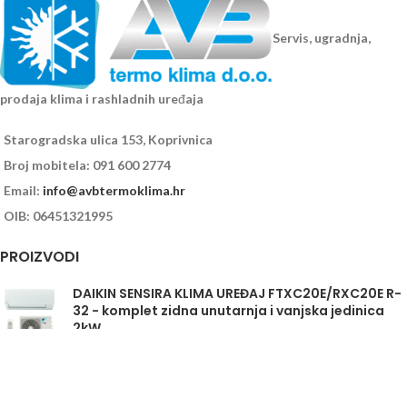
Servis, ugradnja,
prodaja klima i rashladnih uređaja
Starogradska ulica 153, Koprivnica
Broj mobitela: 091 600 2774
Email:
info@avbtermoklima.hr
OIB: 06451321995
PROIZVODI
DAIKIN SENSIRA KLIMA UREĐAJ FTXC20E/RXC20E R-
32 - komplet zidna unutarnja i vanjska jedinica
2kW
Daikin Sensira FTXC35E/RXC35E - komplet
unutarnja i vanjska jedinica 3,5kW