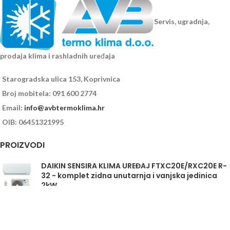
Servis, ugradnja,
prodaja klima i rashladnih uređaja
Starogradska ulica 153, Koprivnica
Broj mobitela: 091 600 2774
Email:
info@avbtermoklima.hr
OIB: 06451321995
PROIZVODI
DAIKIN SENSIRA KLIMA UREĐAJ FTXC20E/RXC20E R-
32 - komplet zidna unutarnja i vanjska jedinica
2kW
Daikin Sensira FTXC35E/RXC35E - komplet
unutarnja i vanjska jedinica 3,5kW