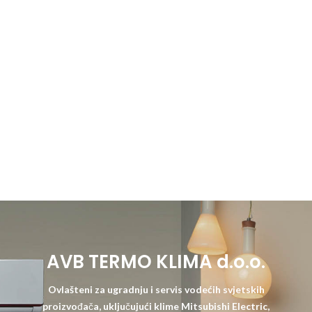
AVB TERMO KLIMA d.o.o.
Ovlašteni za ugradnju i servis vodećih svjetskih
proizvođača, uključujući klime Mitsubishi Electric,