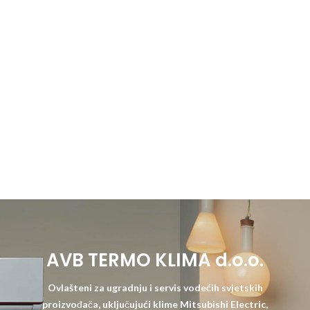
AVB TERMO KLIMA d.o.o.
Ovlašteni za ugradnju i servis vodećih svjetskih
proizvođača, uključujući klime Mitsubishi Electric,