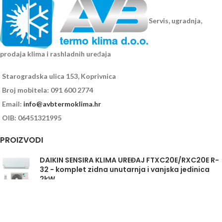
Servis, ugradnja,
prodaja klima i rashladnih uređaja
Starogradska ulica 153, Koprivnica
Broj mobitela: 091 600 2774
Email:
info@avbtermoklima.hr
OIB: 06451321995
PROIZVODI
DAIKIN SENSIRA KLIMA UREĐAJ FTXC20E/RXC20E R-
32 - komplet zidna unutarnja i vanjska jedinica
2kW
Daikin Sensira FTXC35E/RXC35E - komplet
unutarnja i vanjska jedinica 3,5kW