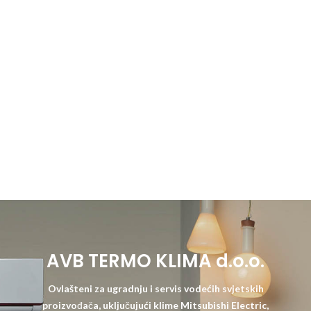
AVB TERMO KLIMA d.o.o.
Ovlašteni za ugradnju i servis vodećih svjetskih
proizvođača, uključujući klime Mitsubishi Electric,