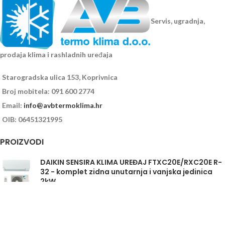
Servis, ugradnja,
prodaja klima i rashladnih uređaja
Starogradska ulica 153, Koprivnica
Broj mobitela: 091 600 2774
Email:
info@avbtermoklima.hr
OIB: 06451321995
PROIZVODI
DAIKIN SENSIRA KLIMA UREĐAJ FTXC20E/RXC20E R-
32 - komplet zidna unutarnja i vanjska jedinica
2kW
Daikin Sensira FTXC35E/RXC35E - komplet
unutarnja i vanjska jedinica 3,5kW