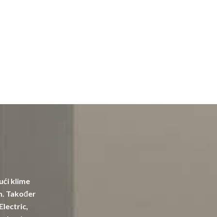
ući klime
in. Također
Electric,