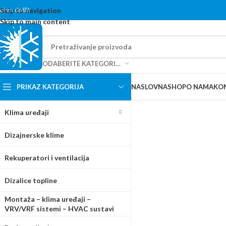
content
obro došli!
Skip to navigation
Skip to main content
ODABERITE KATEGORIJU
PRIKAZ KATEGORIJA
NASLOVNA
SHOP
O NAMA
KO
Klima uređaji
Dizajnerske klime
Rekuperatori i ventilacija
Dizalice topline
Montaža – klima uređaji –
VRV/VRF sistemi – HVAC sustavi