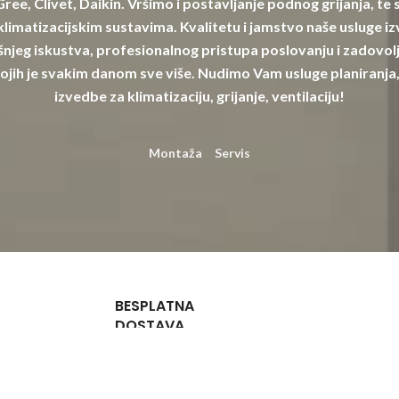
 Gree, Clivet, Daikin. Vršimo i postavljanje podnog grijanja, te
limatizacijskim sustavima. Kvalitetu i jamstvo naše usluge izv
njeg iskustva, profesionalnog pristupa poslovanju i zadovolj
ojih je svakim danom sve više. Nudimo Vam usluge planiranja,
izvedbe za klimatizaciju, grijanje, ventilaciju!
Montaža
Servis
BESPLATNA
DOSTAVA
Za narudžbe
iznad 132,72
€