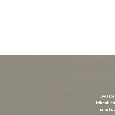
Ovlašten
Mitsubishi
smo i ov