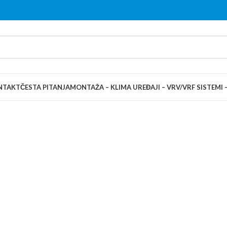
NTAKT
ČESTA PITANJA
MONTAŽA – KLIMA UREĐAJI – VRV/VRF SISTEMI 