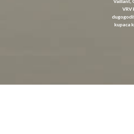
Vaillant,
VRV k
dugogodiš
kupaca k