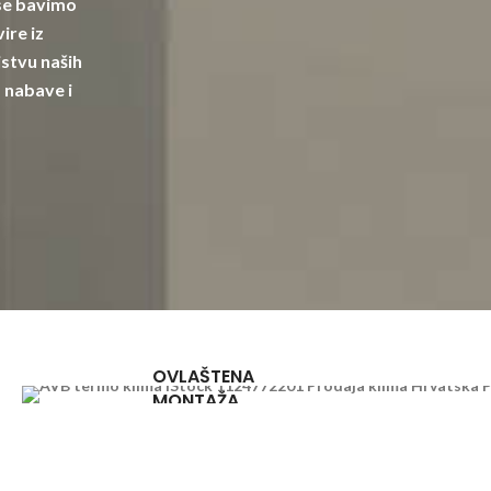
 se bavimo
ire iz
stvu naših
 nabave i
OVLAŠTENA
MONTAŽA
u cijeloj
Hrvatskoj