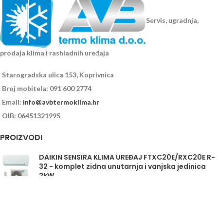
Servis, ugradnja,
prodaja klima i rashladnih uređaja
Starogradska ulica 153, Koprivnica
Broj mobitela: 091 600 2774
Email:
info@avbtermoklima.hr
OIB: 06451321995
PROIZVODI
DAIKIN SENSIRA KLIMA UREĐAJ FTXC20E/RXC20E R-
32 - komplet zidna unutarnja i vanjska jedinica
2kW
Daikin Sensira FTXC35E/RXC35E - komplet
unutarnja i vanjska jedinica 3,5kW