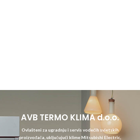
AVB TERMO KLIMA d.o.o.
Ovlašteni za ugradnju i servis vodećih svjetskih
proizvođača, uključujući klime Mitsubishi Electric,