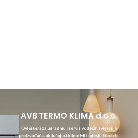
AVB TERMO KLIMA d.o.o.
Ovlašteni za ugradnju i servis vodećih svjetskih
proizvođača, uključujući klime Mitsubishi Electric,