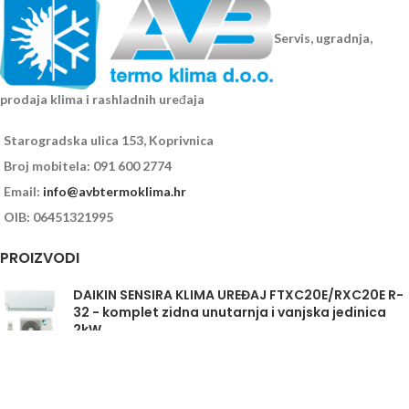
Servis, ugradnja,
prodaja klima i rashladnih uređaja
Starogradska ulica 153, Koprivnica
Broj mobitela: 091 600 2774
Email:
info@avbtermoklima.hr
OIB: 06451321995
PROIZVODI
DAIKIN SENSIRA KLIMA UREĐAJ FTXC20E/RXC20E R-
32 - komplet zidna unutarnja i vanjska jedinica
2kW
Daikin Sensira FTXC35E/RXC35E - komplet
unutarnja i vanjska jedinica 3,5kW