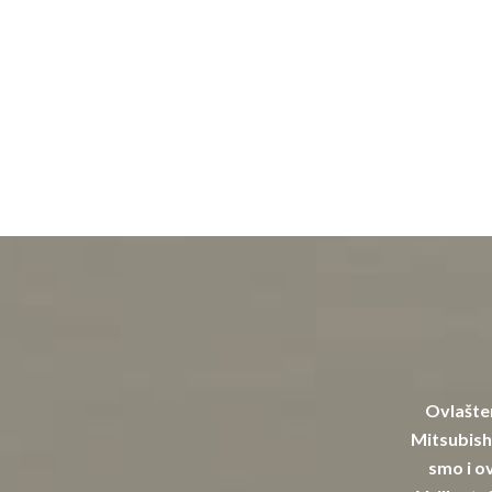
Ovlašten
Mitsubishi
smo i ov