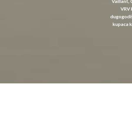
Vaillant,
VRV k
dugogodiš
kupaca k