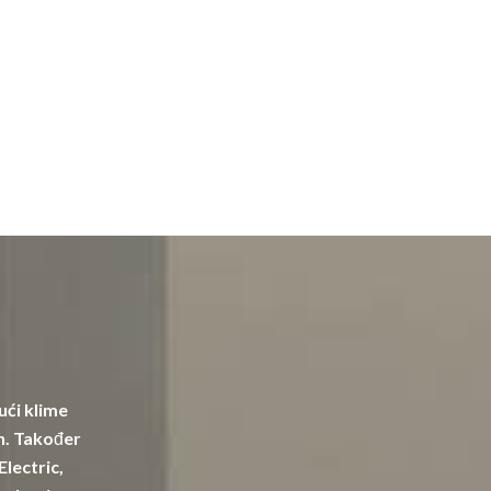
ući klime
in. Također
Electric,