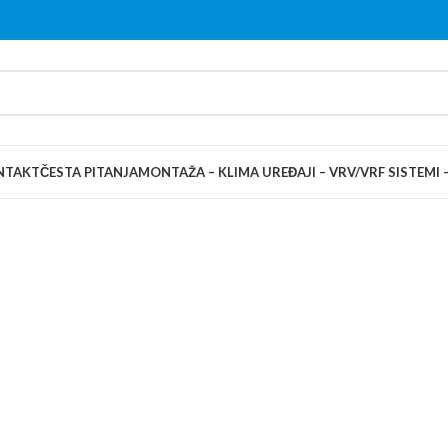
NTAKT
ČESTA PITANJA
MONTAŽA – KLIMA UREĐAJI – VRV/VRF SISTEMI 