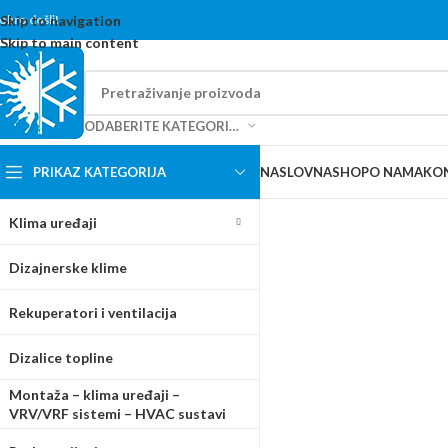
content
obro došli!
Skip to navigation
Skip to main content
ODABERITE KATEGORIJU
PRIKAZ KATEGORIJA
NASLOVNA
SHOP
O NAMA
KO
Klima uređaji
Dizajnerske klime
Rekuperatori i ventilacija
Dizalice topline
Montaža – klima uređaji –
VRV/VRF sistemi – HVAC sustavi