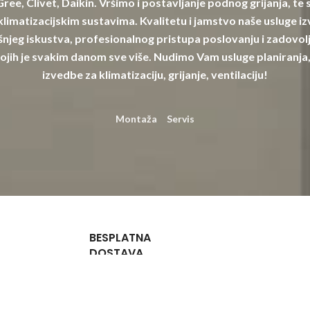
 Gree, Clivet, Daikin. Vršimo i postavljanje podnog grijanja, te
limatizacijskim sustavima. Kvalitetu i jamstvo naše usluge izv
njeg iskustva, profesionalnog pristupa poslovanju i zadovolj
ojih je svakim danom sve više. Nudimo Vam usluge planiranja,
izvedbe za klimatizaciju, grijanje, ventilaciju!
Montaža
Servis
BESPLATNA
DOSTAVA
Za narudžbe
iznad 132,72
€