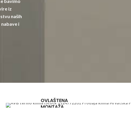
 se bavimo
ire iz
stvu naših
 nabave i
OVLAŠTENA
MONTAŽA
u cijeloj
Hrvatskoj