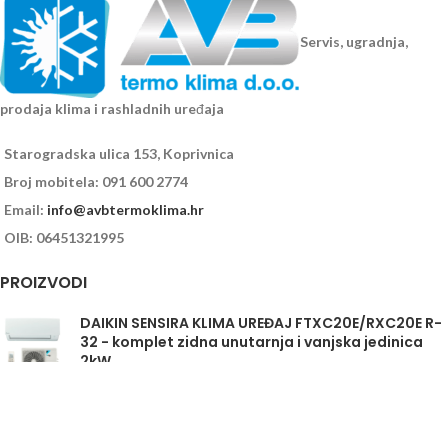
Servis, ugradnja,
prodaja klima i rashladnih uređaja
Starogradska ulica 153, Koprivnica
Broj mobitela: 091 600 2774
Email:
info@avbtermoklima.hr
OIB: 06451321995
PROIZVODI
DAIKIN SENSIRA KLIMA UREĐAJ FTXC20E/RXC20E R-
32 - komplet zidna unutarnja i vanjska jedinica
2kW
Daikin Sensira FTXC35E/RXC35E - komplet
unutarnja i vanjska jedinica 3,5kW