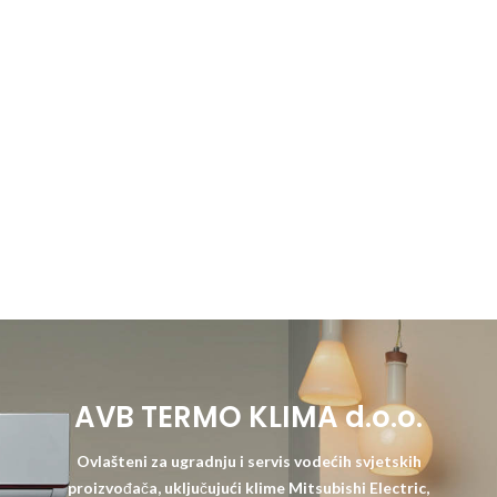
AVB TERMO KLIMA d.o.o.
Ovlašteni za ugradnju i servis vodećih svjetskih
proizvođača, uključujući klime Mitsubishi Electric,