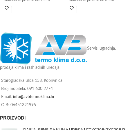
Prikladno za prostor do: 25m2
Prikladno za prostor do 35m2
Energetska klasa: A++
Energetska klasa: A++
Wi-Fi upravljanje - može se ugraditi
Wi-Fi upravljanje - može se ugraditi
(plaća se posebno)
(plaća se posebno)
Tvorničko jamstvo: 3 godine
Tvorničko jamstvo: 3 godine
Servis, ugradnja,
prodaja klima i rashladnih uređaja
Starogradska ulica 153, Koprivnica
Broj mobitela: 091 600 2774
Email:
info@avbtermoklima.hr
OIB: 06451321995
PROIZVODI
DAIKIN SENSIRA KLIMA UREĐAJ FTXC20E/RXC20E R-