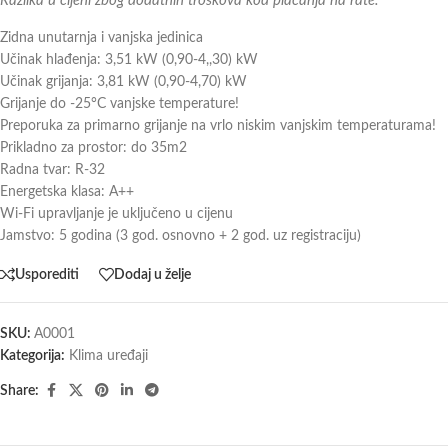
Razlika u cijeni zbog dodatnih troškova kod plaćanja na rate.
Zidna unutarnja i vanjska jedinica
Učinak hlađenja: 3,51 kW (0,90-4,,30) kW
Učinak grijanja: 3,81 kW (0,90-4,70) kW
Grijanje do -25°C vanjske temperature!
Preporuka za primarno grijanje na vrlo niskim vanjskim temperaturama!
Prikladno za prostor: do 35m2
Radna tvar: R-32
Energetska klasa: A++
Wi-Fi upravljanje je uključeno u cijenu
Jamstvo: 5 godina (3 god. osnovno + 2 god. uz registraciju)
Usporediti
Dodaj u želje
SKU:
A0001
Kategorija:
Klima uređaji
Share: