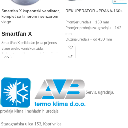
Smartfan X kupaonski ventilator,
REKUPERATOR «PRANA-160»
komplet sa timerom i senzorom
vlage
Promjer uređaja – 150 mm
Promjer proboja za ugradnju – 162
Smartfan X
mm
Dužina uređaja – od 450 mm
SmartFan X prikladan je za prijenos
Preporučena površina – do 60 m2
vlage preko vanjskog zida.
Količina izmjenjenog zraka pri
Jednostavna i brza ugradnja s cijevi od
rekuperaciji:
100 mm. Ventilatori za izvlačenje
dovod: 115 m3, odvod: 105 m3,
odlikuju se svojim elegantnim
noćni režim – 25 m3
dizajnom i patentiranom membranom
Učinkovitost vraćanja topline % – 91
šarenice.
Potrošnja električne energije – od 7
W/h do 32 W/h zavisno o načinu rada
Upravljanje: daljinski upravljač
Servis, ugradnja,
Funkcija zagrijavanja dovodnog zraka
prodaja klima i rashladnih uređaja
Starogradska ulica 153, Koprivnica