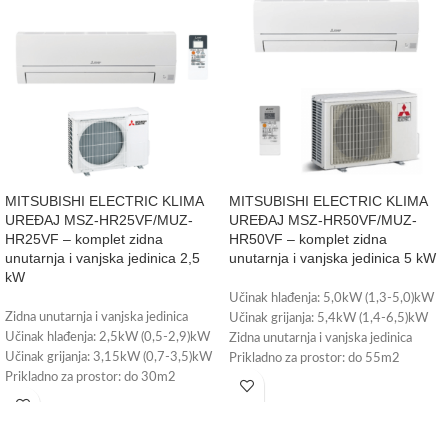
MITSUBISHI ELECTRIC KLIMA
MITSUBISHI ELECTRIC KLIMA
UREĐAJ MSZ-HR25VF/MUZ-
UREĐAJ MSZ-HR50VF/MUZ-
HR25VF – komplet zidna
HR50VF – komplet zidna
unutarnja i vanjska jedinica 2,5
unutarnja i vanjska jedinica 5 kW
kW
Učinak hlađenja: 5,0kW (1,3-5,0)kW
Zidna unutarnja i vanjska jedinica
Učinak grijanja: 5,4kW (1,4-6,5)kW
Učinak hlađenja: 2,5kW (0,5-2,9)kW
Zidna unutarnja i vanjska jedinica
Učinak grijanja: 3,15kW (0,7-3,5)kW
Prikladno za prostor: do 55m2
Prikladno za prostor: do 30m2
Energetska klasa: A++
Energetska klasa: A++
Wi-Fi upravljanje – može se ugraditi
Wi-Fi upravljanje - može se ugraditi
(plaća se posebno)
(plaća se posebno)
Radni medij: R-32