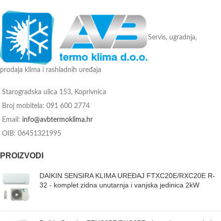
Radni medij: R-32
Tvorničko jamstvo: 3 godine
Tvorničko jamstvo: 3 godine
Servis, ugradnja,
prodaja klima i rashladnih uređaja
Starogradska ulica 153, Koprivnica
Broj mobitela: 091 600 2774
Email:
info@avbtermoklima.hr
OIB: 06451321995
PROIZVODI
DAIKIN SENSIRA KLIMA UREĐAJ FTXC20E/RXC20E R-
32 - komplet zidna unutarnja i vanjska jedinica 2kW