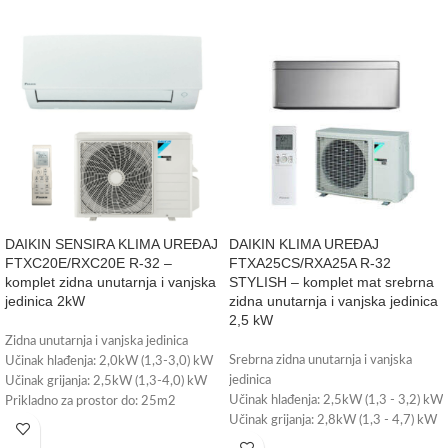
DAIKIN SENSIRA KLIMA UREĐAJ
DAIKIN KLIMA UREĐAJ
FTXC20E/RXC20E R-32 –
FTXA25CS/RXA25A R-32
komplet zidna unutarnja i vanjska
STYLISH – komplet mat srebrna
jedinica 2kW
zidna unutarnja i vanjska jedinica
2,5 kW
Zidna unutarnja i vanjska jedinica
Srebrna zidna unutarnja i vanjska
Učinak hlađenja: 2,0kW (1,3-3,0) kW
jedinica
Učinak grijanja: 2,5kW (1,3-4,0) kW
Učinak hlađenja: 2,5kW (1,3 - 3,2) kW
Prikladno za prostor do: 25m2
Učinak grijanja: 2,8kW (1,3 - 4,7) kW
Energetska klasa: A++
Prikladno za prostor do 25m2
Wi-Fi upravljanje - može se ugraditi