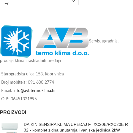
Energetska klasa: A+++
(plaća se posebno)
Wi-Fi upravljanje je uključeno u cijenu
Tvorničko jamstvo: 3 godine
Tvorničko jamstvo: 3 godine
Servis, ugradnja,
prodaja klima i rashladnih uređaja
Starogradska ulica 153, Koprivnica
Broj mobitela: 091 600 2774
Email:
info@avbtermoklima.hr
OIB: 06451321995
PROIZVODI
DAIKIN SENSIRA KLIMA UREĐAJ FTXC20E/RXC20E R-
32 - komplet zidna unutarnja i vanjska jedinica 2kW