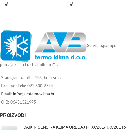
(plaća se posebno)
Wi-Fi upravljanje - može se ugraditi
Tvorničko jamstvo: 3 godine
(plaća se posebno)
Tvorničko jamstvo: 3 godine
Servis, ugradnja,
prodaja klima i rashladnih uređaja
Starogradska ulica 153, Koprivnica
Broj mobitela: 091 600 2774
Email:
info@avbtermoklima.hr
OIB: 06451321995
PROIZVODI
DAIKIN SENSIRA KLIMA UREĐAJ FTXC20E/RXC20E R-