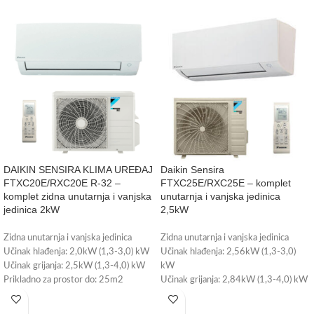
DAIKIN SENSIRA KLIMA UREĐAJ
Daikin Sensira
FTXC20E/RXC20E R-32 –
FTXC25E/RXC25E – komplet
komplet zidna unutarnja i vanjska
unutarnja i vanjska jedinica
jedinica 2kW
2,5kW
Zidna unutarnja i vanjska jedinica
Zidna unutarnja i vanjska jedinica
Učinak hlađenja: 2,0kW (1,3-3,0) kW
Učinak hlađenja: 2,56kW (1,3-3,0)
Učinak grijanja: 2,5kW (1,3-4,0) kW
kW
Prikladno za prostor do: 25m2
Učinak grijanja: 2,84kW (1,3-4,0) kW
Energetska klasa: A++
Prikladno za prostor do 25m2
Wi-Fi upravljanje - može se ugraditi
Energetska klasa: A++