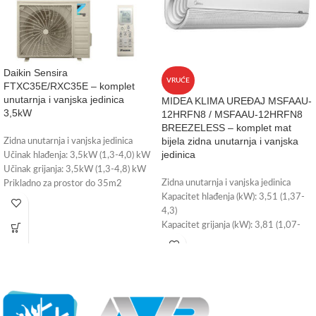
Daikin Sensira
VRUĆE
FTXC35E/RXC35E – komplet
unutarnja i vanjska jedinica
MIDEA KLIMA UREĐAJ MSFAAU-
3,5kW
12HRFN8 / MSFAAU-12HRFN8
BREEZELESS – komplet mat
bijela zidna unutarnja i vanjska
Zidna unutarnja i vanjska jedinica
jedinica
Učinak hlađenja: 3,5kW (1,3-4,0) kW
Učinak grijanja: 3,5kW (1,3-4,8) kW
Zidna unutarnja i vanjska jedinica
Prikladno za prostor do 35m2
Kapacitet hlađenja (kW): 3,51 (1,37-
Energetska klasa: A++
4,3)
Wi-Fi upravljanje - može se ugraditi
Kapacitet grijanja (kW): 3,81 (1,07-
(plaća se posebno)
4,38)
Tvorničko jamstvo: 3 godine
Prikladno za prostor: do 35m2
Energetska klasa: A+++
Wi-fi upravljanje je uključeno u cijenu
Radna tvar: R-32
Jamstvo: 3 godine