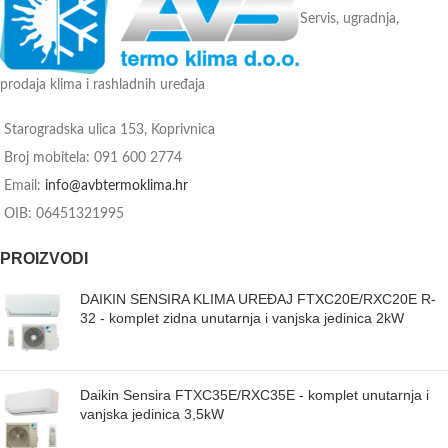
Servis, ugradnja,
prodaja klima i rashladnih uređaja
Starogradska ulica 153, Koprivnica
Broj mobitela: 091 600 2774
Email:
info@avbtermoklima.hr
OIB: 06451321995
PROIZVODI
DAIKIN SENSIRA KLIMA UREĐAJ FTXC20E/RXC20E R-
32 - komplet zidna unutarnja i vanjska jedinica 2kW
Daikin Sensira FTXC35E/RXC35E - komplet unutarnja i
vanjska jedinica 3,5kW