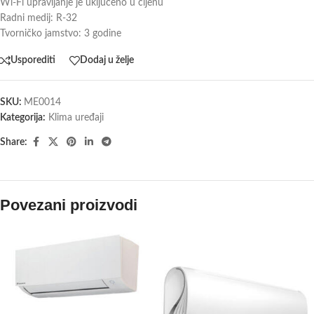
Wi-Fi upravljanje je uključeno u cijenu
Radni medij: R-32
Tvorničko jamstvo: 3 godine
Usporediti
Dodaj u želje
SKU:
ME0014
Kategorija:
Klima uređaji
Share:
Povezani proizvodi