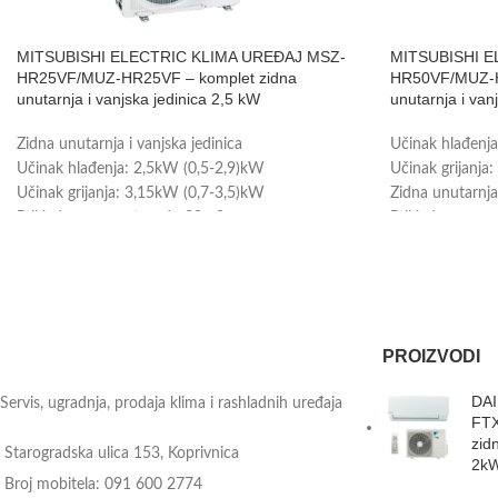
MITSUBISHI ELECTRIC KLIMA UREĐAJ MSZ-
MITSUBISHI E
HR25VF/MUZ-HR25VF – komplet zidna
HR50VF/MUZ-H
unutarnja i vanjska jedinica 2,5 kW
unutarnja i van
Zidna unutarnja i vanjska jedinica
Učinak hlađenj
Učinak hlađenja: 2,5kW (0,5-2,9)kW
Učinak grijanja
Učinak grijanja: 3,15kW (0,7-3,5)kW
Zidna unutarnja 
Prikladno za prostor: do 30m2
Prikladno za pr
Energetska klasa: A++
Energetska klas
Wi-Fi upravljanje - može se ugraditi (plaća se
Wi-Fi upravljanj
posebno)
posebno)
Radni medij: R-32
Radni medij: R
Tvorničko jamstvo: 3 godine
Tvorničko jamst
PROIZVODI
DAI
Servis, ugradnja, prodaja klima i rashladnih uređaja
FTX
zid
Starogradska ulica 153, Koprivnica
2k
Broj mobitela: 091 600 2774