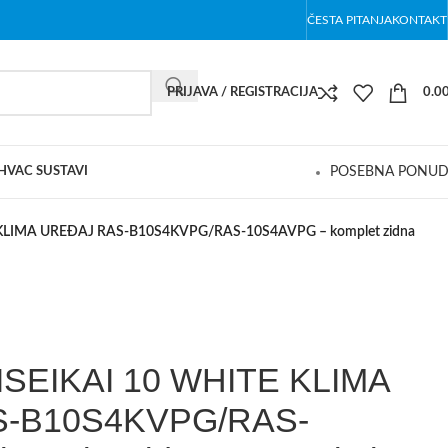
ČESTA PITANJA
KONTAKT
PRIJAVA / REGISTRACIJA
0.0
 HVAC SUSTAVI
POSEBNA PONU
KLIMA UREĐAJ RAS-B10S4KVPG/RAS-10S4AVPG – komplet zidna
SEIKAI 10 WHITE KLIMA
-B10S4KVPG/RAS-