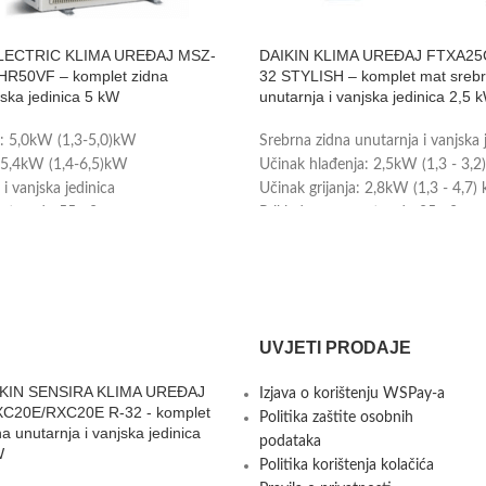
LECTRIC KLIMA UREĐAJ MSZ-
DAIKIN KLIMA UREĐAJ FTXA25
R50VF – komplet zidna
32 STYLISH – komplet mat srebr
jska jedinica 5 kW
unutarnja i vanjska jedinica 2,5 
a: 5,0kW (1,3-5,0)kW
Srebrna zidna unutarnja i vanjska 
: 5,4kW (1,4-6,5)kW
Učinak hlađenja: 2,5kW (1,3 - 3,
i vanjska jedinica
Učinak grijanja: 2,8kW (1,3 - 4,7)
ostor: do 55m2
Prikladno za prostor do 25m2
a: A++
Energetska klasa: A+++
e – može se ugraditi (plaća se
Wi-Fi upravljanje je uključeno u c
Tvorničko jamstvo: 3 godine
-32
vo: 3 godine
UVJETI PRODAJE
KIN SENSIRA KLIMA UREĐAJ
Izjava o korištenju WSPay-a
C20E/RXC20E R-32 - komplet
Politika zaštite osobnih
na unutarnja i vanjska jedinica
podataka
W
Politika korištenja kolačića