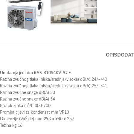
OPIS
DODAT
Unutarnja jedinica RAS-B10S4KVPG-E
Razina zvučnog tlaka (niska/srednja/visoka) dB(A) 24/–/40
Razina zvučnog tlaka (niska/srednja/visoka) dB(A) 25/–/41
Razina zvučne snage dB(A) 53
Razina zvučne snage dB(A) 54
Protok zraka m³/h 300-700
Promjer cijevi za kondenzat mm VP13
Dimenzije (VxŠxD) mm 293 x 940 x 257
Težina kg 16