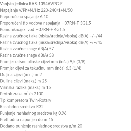
Vanjska jedinica RAS-10S4AVPG-E
Napajanje V/Ph+N/Hz 220-240/1+N/50
Preporučeno spajanje A 10
Preporučeni tip vodova napajanja H07RN-F 3G1,5
Komunikacijski vod H07RN-F 4G1,5
Razina zvučnog tlaka (niska/srednja/visoka) dB(A) –/–/44
Razina zvučnog tlaka (niska/srednja/visoka) dB(A) –/–/45
Razina zvučne snage dB(A) 57
Razina zvučne snage dB(A) 58
Promjer usisne plinske cijevi mm (inča) 9,5 (3/8)
Promjer cijevi za tekućinu mm (inča) 6,3 (1/4)
Duljina cijevi (min.) m 2
Duljina cijevi (maks.) m 25
Visinska razlika (maks.) m 15
Protok zraka m³/h 2100
Tip kompresora Twin-Rotary
Rashladno sredstvo R32
Punjenje rashladnog sredstva kg 0,96
Prethodno napunjen do m 15
Dodano punjenje rashladnog sredstva g/m 20