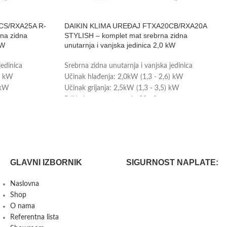
CS/RXA25A R-
DAIKIN KLIMA UREĐAJ FTXA20CB/RXA20A
na zidna
STYLISH – komplet mat srebrna zidna
kW
unutarnja i vanjska jedinica 2,0 kW
jedinica
Srebrna zidna unutarnja i vanjska jedinica
2) kW
Učinak hlađenja: 2,0kW (1,3 - 2,6) kW
 kW
Učinak grijanja: 2,5kW (1,3 - 3,5) kW
Prikladno za prostor do 20m2
Energetska klasa: A+++
ijenu
Wi-Fi upravljanje je uključeno u cijenu
Tvorničko jamstvo: 3 godine
GLAVNI IZBORNIK
SIGURNOST NAPLATE:
Naslovna
Shop
O nama
Referentna lista