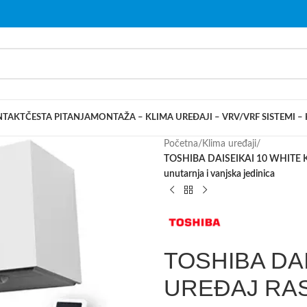
NTAKT
ČESTA PITANJA
MONTAŽA – KLIMA UREĐAJI – VRV/VRF SISTEMI –
Početna
/
Klima uređaji
/
TOSHIBA DAISEIKAI 10 WHITE 
unutarnja i vanjska jedinica
TOSHIBA DAI
UREĐAJ RAS