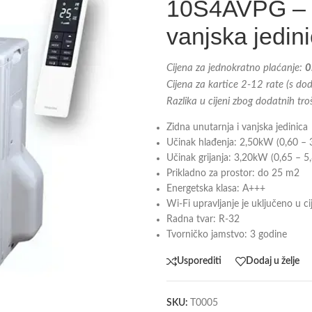
10S4AVPG – k
vanjska jedin
Cijena za jednokratno plaćanje:
0
Cijena za kartice 2-12 rate (s d
Razlika u cijeni zbog dodatnih tr
Zidna unutarnja i vanjska jedinica
Učinak hlađenja: 2,50kW (0,60 –
Učinak grijanja: 3,20kW (0,65 – 5
Prikladno za prostor: do 25 m2
Energetska klasa: A+++
Wi-Fi upravljanje je uključeno u c
Radna tvar: R-32
Tvorničko jamstvo: 3 godine
Usporediti
Dodaj u želje
SKU:
T0005