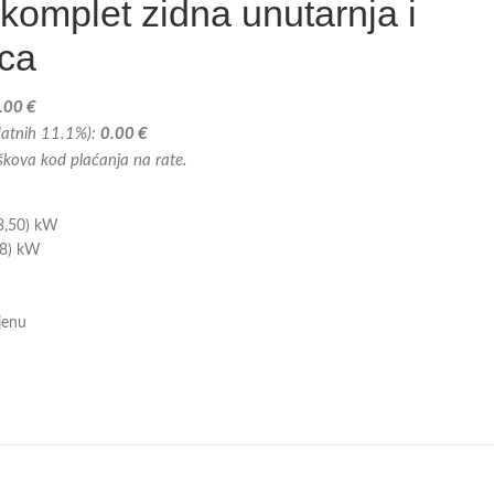
omplet zidna unutarnja i
ica
.00 €
odatnih 11.1%):
0.00 €
oškova kod plaćanja na rate.
 3,50) kW
,8) kW
ijenu