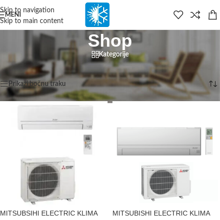
content
Skip to navigation
MENI
Skip to main content
Shop
Kategorije
Početna
/
Shop
/
Stranica 2
Prikazujemo 13–24 od 163 rezultata
Prikaži bočnu traku
MITSUBSIHI ELECTRIC KLIMA
MITSUBISHI ELECTRIC KLIMA