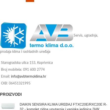
Servis, ugradnja,
prodaja klima i rashladnih uređaja
Starogradska ulica 153, Koprivnica
Broj mobitela: 091 600 2774
Email:
info@avbtermoklima.hr
OIB: 06451321995
PROIZVODI
DAIKIN SENSIRA KLIMA UREĐAJ FTXC20E/RXC20E R-
32 - komplet zidna unutarnja i vanjska jedinica 2kW