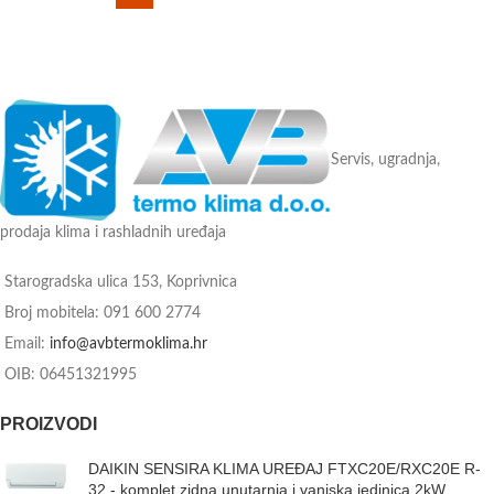
Servis, ugradnja,
prodaja klima i rashladnih uređaja
Starogradska ulica 153, Koprivnica
Broj mobitela: 091 600 2774
Email:
info@avbtermoklima.hr
OIB: 06451321995
PROIZVODI
DAIKIN SENSIRA KLIMA UREĐAJ FTXC20E/RXC20E R-
32 - komplet zidna unutarnja i vanjska jedinica 2kW