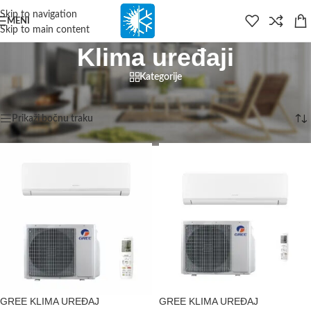
content
Skip to navigation
MENI
Skip to main content
Klima uređaji
Kategorije
Početna
/
Klima uređaji
/
Stranica 5
Prikazujemo 49–60 od 130 rezultata
Prikaži bočnu traku
GREE KLIMA UREĐAJ
GREE KLIMA UREĐAJ