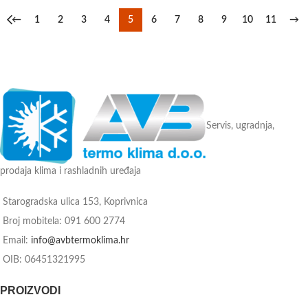
←
1
2
3
4
5
6
7
8
9
10
11
→
Servis, ugradnja,
prodaja klima i rashladnih uređaja
Starogradska ulica 153, Koprivnica
Broj mobitela: 091 600 2774
Email:
info@avbtermoklima.hr
OIB: 06451321995
PROIZVODI