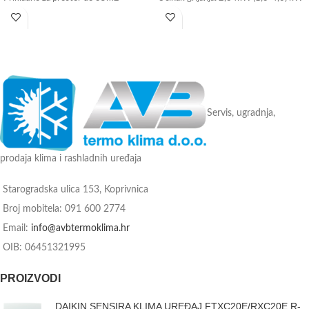
Energetska klasa: A++
Prikladno za prostor do 25m2
Wi-Fi upravljanje - može se ugraditi
Energetska klasa: A++
(plaća se posebno)
Wi-Fi upravljanje - može se ugraditi
Tvorničko jamstvo: 3 godine
(plaća se posebno)
Tvorničko jamstvo: 3 godine
Servis, ugradnja,
prodaja klima i rashladnih uređaja
Starogradska ulica 153, Koprivnica
Broj mobitela: 091 600 2774
Email:
info@avbtermoklima.hr
OIB: 06451321995
PROIZVODI
DAIKIN SENSIRA KLIMA UREĐAJ FTXC20E/RXC20E R-