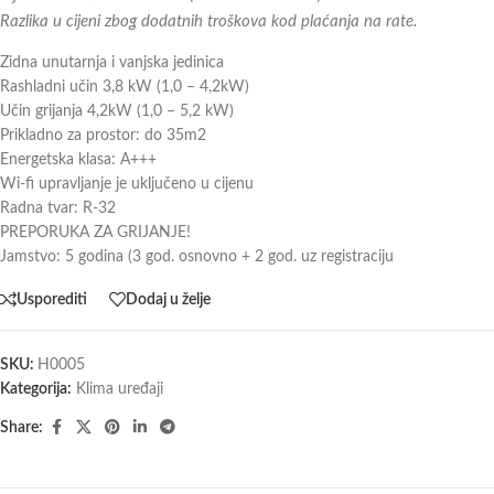
Razlika u cijeni zbog dodatnih troškova kod plaćanja na rate.
Zidna unutarnja i vanjska jedinica
Rashladni učin 3,8 kW (1,0 – 4,2kW)
Učin grijanja 4,2kW (1,0 – 5,2 kW)
Prikladno za prostor: do 35m2
Energetska klasa: A+++
Wi-fi upravljanje je uključeno u cijenu
Radna tvar: R-32
PREPORUKA ZA GRIJANJE!
Jamstvo: 5 godina (3 god. osnovno + 2 god. uz registraciju
Usporediti
Dodaj u želje
SKU:
H0005
Kategorija:
Klima uređaji
Share: