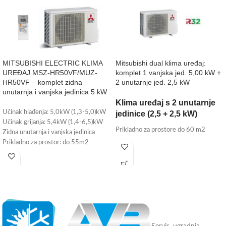
MITSUBISHI ELECTRIC KLIMA
Mitsubishi dual klima uređaj:
UREĐAJ MSZ-HR50VF/MUZ-
komplet 1 vanjska jed. 5,00 kW +
HR50VF – komplet zidna
2 unutarnje jed. 2,5 kW
unutarnja i vanjska jedinica 5 kW
Klima uređaj s 2 unutarnje
Učinak hlađenja: 5,0kW (1,3-5,0)kW
jedinice (2,5 + 2,5 kW)
Učinak grijanja: 5,4kW (1,4-6,5)kW
Prikladno za prostore do 60 m2
Zidna unutarnja i vanjska jedinica
Prikladno za prostor: do 55m2
Energetska klasa: A++
Wi-Fi upravljanje – može se ugraditi
(plaća se posebno)
Radni medij: R-32
Tvorničko jamstvo: 3 godine