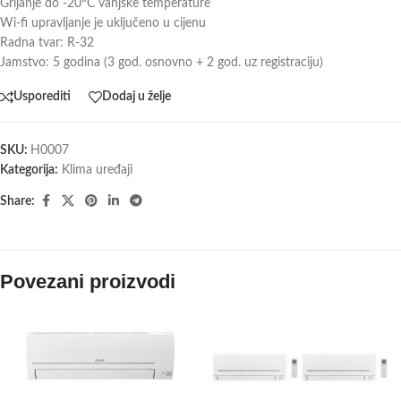
Grijanje do -20°C vanjske temperature
Wi-fi upravljanje je uključeno u cijenu
Radna tvar: R-32
Jamstvo: 5 godina (3 god. osnovno + 2 god. uz registraciju)
Usporediti
Dodaj u želje
SKU:
H0007
Kategorija:
Klima uređaji
Share:
Povezani proizvodi