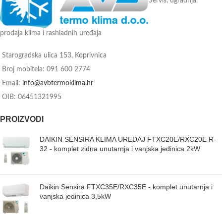
Servis, ugradnja,
prodaja klima i rashladnih uređaja
Starogradska ulica 153, Koprivnica
Broj mobitela: 091 600 2774
Email:
info@avbtermoklima.hr
OIB: 06451321995
PROIZVODI
DAIKIN SENSIRA KLIMA UREĐAJ FTXC20E/RXC20E R-
32 - komplet zidna unutarnja i vanjska jedinica 2kW
Daikin Sensira FTXC35E/RXC35E - komplet unutarnja i
vanjska jedinica 3,5kW