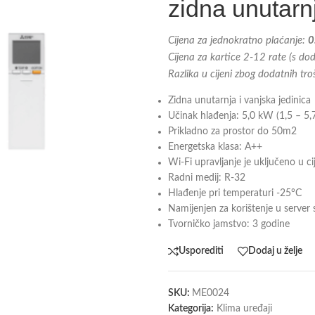
zidna unutarn
Cijena za jednokratno plaćanje:
0
Cijena za kartice 2-12 rate (s d
Razlika u cijeni zbog dodatnih tr
Zidna unutarnja i vanjska jedinica
Učinak hlađenja: 5,0 kW (1,5 – 5
Prikladno za prostor do 50m2
Energetska klasa: A++
Wi-Fi upravljanje je uključeno u c
Radni medij: R-32
Hlađenje pri temperaturi -25°C
Namijenjen za korištenje u serve
Tvorničko jamstvo: 3 godine
Usporediti
Dodaj u želje
SKU:
ME0024
Kategorija:
Klima uređaji