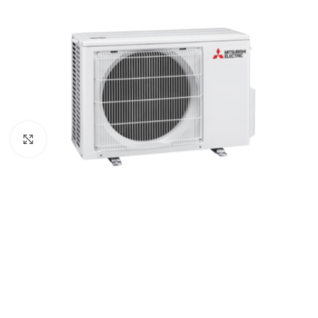
Kliknite za veću sliku