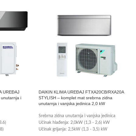
A UREĐAJ
DAIKIN KLIMA UREĐAJ FTXA20CB/RXA20A
unutarnja i
STYLISH – komplet mat srebrna zidna
unutarnja i vanjska jedinica 2,0 kW
Srebrna zidna unutarnja i vanjska jedinica
3.6)
Učinak hlađenja: 2,0kW (1,3 - 2,6) kW
.8)
Učinak grijanja: 2,5kW (1,3 - 3,5) kW
Prikladno za prostor do 20m2