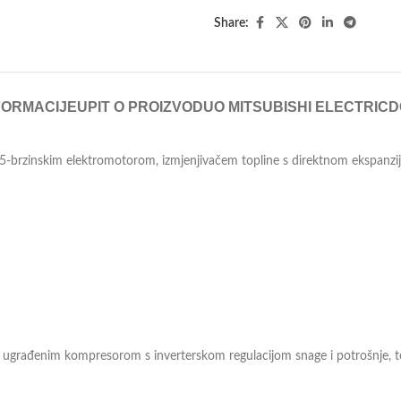
Share:
FORMACIJE
UPIT O PROIZVODU
O MITSUBISHI ELECTRIC
D
-brzinskim elektromotorom, izmjenjivačem topline s direktnom ekspanzij
s ugrađenim kompresorom s inverterskom regulacijom snage i potrošnje, te