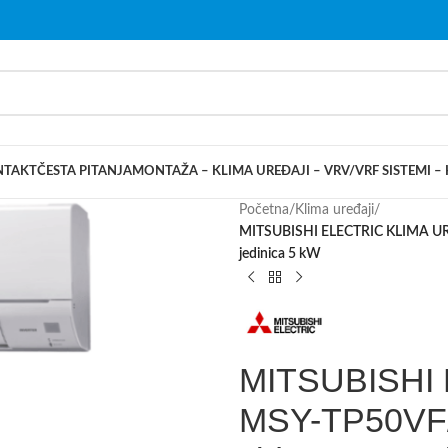
NTAKT
ČESTA PITANJA
MONTAŽA – KLIMA UREĐAJI – VRV/VRF SISTEMI –
Početna
/
Klima uređaji
/
MITSUBISHI ELECTRIC KLIMA URE
jedinica 5 kW
MITSUBISHI
MSY-TP50VF/