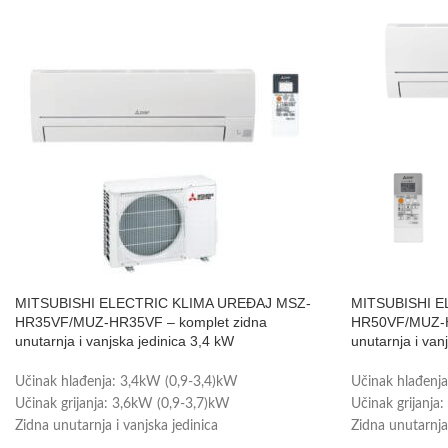
MITSUBISHI ELECTRIC KLIMA UREĐAJ MSZ-
MITSUBISHI E
HR35VF/MUZ-HR35VF – komplet zidna
HR50VF/MUZ-H
unutarnja i vanjska jedinica 3,4 kW
unutarnja i van
Učinak hlađenja: 3,4kW (0,9-3,4)kW
Učinak hlađenj
Učinak grijanja: 3,6kW (0,9-3,7)kW
Učinak grijanja
Zidna unutarnja i vanjska jedinica
Zidna unutarnja 
Prikladno za prostor: do 35m2
Prikladno za pr