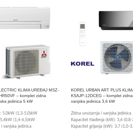
LECTRIC KLIMA UREĐAJ MSZ-
KOREL URBAN ART PLUS KLIM
R50VF – komplet zidna
KSAJP-12DCEG – komplet zidna 
jska jedinica 5 kW
vanjska jedinica 3,6 kW
a: 5,0kW (1,3-5,0)kW
Zidna unutarnja i vanjska jedinica
: 5,4kW (1,4-6,5)kW
Kapacitet hlađenja (kW): 3,6 (0.8-
i vanjska jedinica
Kapacitet grijanja (kW): 3,7 (1.0-3
ostor: do 55m2
Prikladno za prostor: 35m2