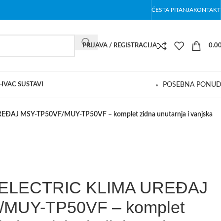
ČESTA PITANJA
KONTAKT
PRIJAVA / REGISTRACIJA
0.0
 HVAC SUSTAVI
POSEBNA PONU
ĐAJ MSY-TP50VF/MUY-TP50VF – komplet zidna unutarnja i vanjska
 ELECTRIC KLIMA UREĐAJ
MUY-TP50VF – komplet