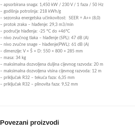
– apsorbirana snaga: 1,450 kW / 230 V / 1 faza / 50 Hz
– godišnja potrošnja: 218 kWh/g
– sezonska energetska učinkovitost: SEER = A++ (8,0)
– protok zraka – hlađenje: 29,3 m3/min
– područje hlađenja: -25 °C do +46°C
– nivo zvučnog tlaka – hlađenje (SPL): 47 dB (A)
– nivo zvučne snage – hlađenje(PWL): 61 dB (A)
– dimenzije: V × Š × D: 550 × 800 × 285 mm
– masa: 34 kg
– maksimalna dozvoljena duljina cijevnog razvoda: 20 m
– maksimalna dozvoljena visina cijevnog razvoda: 12 m
– priključak R32 – tekuća faza: 6,35 mm
– priključak R32 – plinovita faza: 9,52 mm
Povezani proizvodi