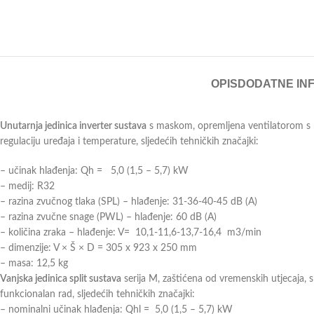
OPIS
DODATNE IN
Unutarnja jedinica inverter sustava
s maskom, opremljena ventilatorom s 5
regulaciju uređaja i temperature, sljedećih tehničkih značajki:
– učinak hlađenja: Qh = 5,0 (1,5 – 5,7) kW
– medij: R32
– razina zvučnog tlaka (SPL) – hlađenje: 31-36-40-45 dB (A)
– razina zvučne snage (PWL) – hlađenje: 60 dB (A)
– količina zraka – hlađenje: V= 10,1-11,6-13,7-16,4 m3/min
– dimenzije: V × Š × D = 305 x 923 x 250 mm
– masa: 12,5 kg
Vanjska jedinica split sustava
serija M, zaštićena od vremenskih utjecaja, 
funkcionalan rad, sljedećih tehničkih značajki:
– nominalni učinak hlađenja: Qhl = 5,0 (1,5 – 5,7) kW