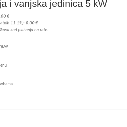
ja i vanjska jedinica 5 kW
.00 €
odatnih 11.1%):
0.00 €
oškova kod plaćanja na rate.
,7)kW
ijenu
r sobama