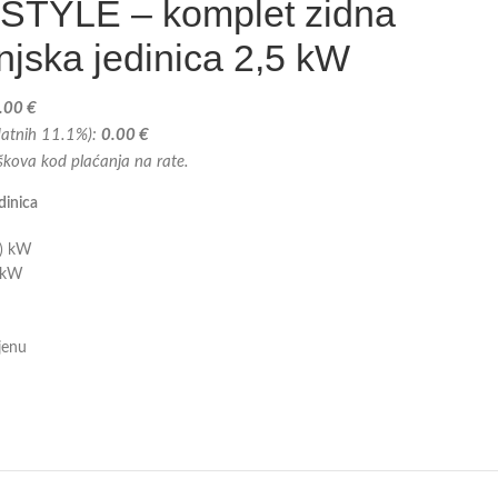
STYLE – komplet zidna
anjska jedinica 2,5 kW
.00 €
odatnih 11.1%):
0.00 €
oškova kod plaćanja na rate.
dinica
5) kW
) kW
ijenu