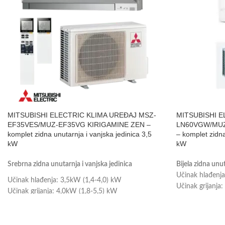
MITSUBISHI ELECTRIC KLIMA UREĐAJ MSZ-
MITSUBISHI E
EF35VES/MUZ-EF35VG KIRIGAMINE ZEN –
LN60VGW/MUZ
komplet zidna unutarnja i vanjska jedinica 3,5
– komplet zidna
kW
kW
Srebrna zidna unutarnja i vanjska jedinica
Bijela zidna unut
Učinak hlađenja
Učinak hlađenja: 3,5kW (1,4-4,0) kW
Učinak grijanja:
Učinak grijanja: 4,0kW (1,8-5,5) kW
Prikladno za pr
Prikladno za prostor do 35m2
Energetska klas
Energetska klasa: A+++
Wi-Fi upravljanj
Wi-Fi upravljanje je uključeno u cijenu