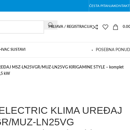
ČESTA PITANJA
KONTAKT
PRIJAVA / REGISTRACIJA
0.0
 HVAC SUSTAVI
POSEBNA PONU
UREĐAJ MSZ-LN25VGR/MUZ-LN25VG KIRIGAMINE STYLE – komplet
2,5 kW
 ELECTRIC KLIMA UREĐAJ
GR/MUZ-LN25VG