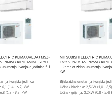
LECTRIC KLIMA UREĐAJ MSZ-
MITSUBISHI ELECTRIC KLIMA 
-LN60VG KIRIGAMINE STYLE
LN25VGW/MUZ-LN25VG KIRIG
 unutarnja i vanjska jedinica 6,1
– komplet zidna unutarnja i vanjs
kW
arnja i vanjska jedinica
Bijela zidna unutarnja i vanjska jed
: 6,1 (1,4 - 6,9) kW
Učinak hlađenja: 2,5kW (1,0 - 3,
 6,8 (1,8 - 9,3) kW
Učinak grijanja: 3,2kW (0,8 - 5,4)
ostor do 60 m2
Prikladno za prostor do 25m2
a: A++
Energetska klasa: A+++
e je uključeno u cijenu
Wi-Fi upravljanje je uključeno u c