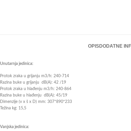
OPIS
DODATNE IN
Unutarnja jedinica:
Protok zraka u grijanju m3/h: 240-714
Razina buke u grijanju dB(A): 42 /19
Protok zraka u hlađenju m3/h: 240-864
Razina buke u hlađenju dB(A): 45/19
Dimenzije (v x š x D) mm: 307*890*233
Težina kg: 15,5
Vanjska jedinica: