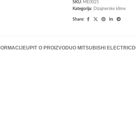
SKU:
ME0025
Kategorija:
Dizajnerske klime
Share:
FORMACIJE
UPIT O PROIZVODU
O MITSUBISHI ELECTRIC
D