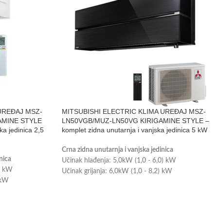
UREĐAJ MSZ-
MITSUBISHI ELECTRIC KLIMA UREĐAJ MSZ-
AMINE STYLE
LN50VGB/MUZ-LN50VG KIRIGAMINE STYLE –
ka jedinica 2,5
komplet zidna unutarnja i vanjska jedinica 5 kW
Crna zidna unutarnja i vanjska jedinica
inica
Učinak hlađenja: 5,0kW (1,0 - 6,0) kW
5) kW
Učinak grijanja: 6,0kW (1,0 - 8,2) kW
 kW
Prikladno za prostor do 50m2
Energetska klasa: A+++
Wi-Fi upravljanje je uključeno u cijenu
ijenu
Tvorničko jamstvo: 3 godine