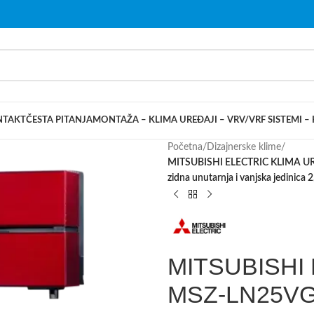
NTAKT
ČESTA PITANJA
MONTAŽA – KLIMA UREĐAJI – VRV/VRF SISTEMI –
Početna
/
Dizajnerske klime
/
MITSUBISHI ELECTRIC KLIMA 
zidna unutarnja i vanjska jedinica 
MITSUBISHI
MSZ-LN25V