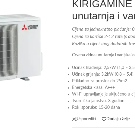
KIRIGAMINE 
unutarnja i v
Cijena za jednokratno plaćanje:
0
Cijena za kartice 2-12 rate (s d
Razlika u cijeni zbog dodatnih tr
Crvena zidna unutarnja i vanjska je
Učinak hlađenja: 2,5kW (1,0 – 3,
Učinak grijanja: 3,2kW (0,8 – 5,4
Prikladno za prostor do 25m2
Energetska klasa: A+++
Wi-Fi upravljanje je uključeno u c
Tvorničko jamstvo: 3 godine
Rok isporuke: 15-20 dana
Usporediti
Dodaj u želje