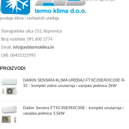
prodaja klima i rashladnih uređaja
Starogradska ulica 153, Koprivnica
Broj mobitela: 091 600 2774
Email:
info@avbtermoklima.hr
OIB: 06451321995
PROIZVODI
DAIKIN SENSIRA KLIMA UREĐAJ FTXC20E/RXC20E R-
32 - komplet zidna unutarnja i vanjska jedinica 2kW
Daikin Sensira FTXC35E/RXC35E - komplet unutarnja i
vanjska jedinica 3,5kW