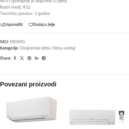
Wi-Fi upravljanje je uključeno u cijenu
Radni medij: R32
Tvorničko jamstvo: 3 godine
Usporediti
Dodaj u želje
SKU:
ME0045
Kategorije:
Dizajnerske klime
,
Klima uređaji
Share:
Povezani proizvodi