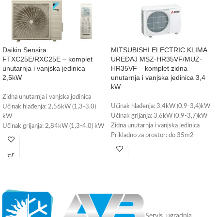
Daikin Sensira
MITSUBISHI ELECTRIC KLIMA
FTXC25E/RXC25E – komplet
UREĐAJ MSZ-HR35VF/MUZ-
unutarnja i vanjska jedinica
HR35VF – komplet zidna
2,5kW
unutarnja i vanjska jedinica 3,4
kW
Zidna unutarnja i vanjska jedinica
Učinak hlađenja: 3,4kW (0,9-3,4)kW
Učinak hlađenja: 2,56kW (1,3-3,0)
Učinak grijanja: 3,6kW (0,9-3,7)kW
kW
Zidna unutarnja i vanjska jedinica
Učinak grijanja: 2,84kW (1,3-4,0) kW
Prikladno za prostor: do 35m2
Prikladno za prostor do 25m2
Energetska klasa: A++
Energetska klasa: A++
Wi-Fi upravljanje – može se ugraditi
Wi-Fi upravljanje - može se ugraditi
(plaća se posebno)
(plaća se posebno)
Radni medij: R-32
Tvorničko jamstvo: 3 godine
Tvorničko jamstvo: 3 godine
Servis, ugradnja,