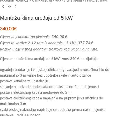
Početna
/
Montaža - klima uređaji - VRV/VRF sistemi - HVAC sustavi
Montaža klima uređaja od 5 kW
340.00
€
Cijena za jednokratno plaćanje:
340.00 €
Cijena za kartice 2-12 rate (s dodatnih 11.1%):
377.74 €
Razlika u cijeni zbog dodatnih troškova kod plaćanja na rate.
Cijena montaže klima uređaja do 5 kW iznosi 340 € a uključuje:
ugradnja unutarnje i vanjske jedinice odgovarajućim nosačima i to do
maksimalno 3 m visine bez upotrebe skele ili auto dizalice
postava kanalica za instalaciju
spajanje na odvod kondenzata do maksimalno 4 m udaljenosti
postava električnog kabela međuveze do 2 m
postava električnog kabela napajanja na pripremljenu utičnicu do
maksimalno 3 m
svaki proboj naknadno naplaćuje se dodatno prema našem cjeniku
puštanje uređaja u pogon