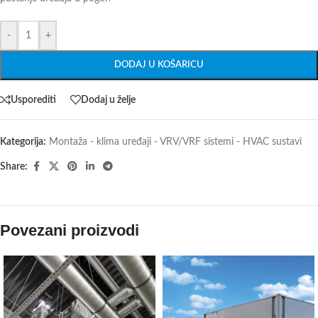
-
+
DODAJ U KOŠARICU
Usporediti
Dodaj u želje
Kategorija:
Montaža - klima uređaji - VRV/VRF sistemi - HVAC sustavi
Share:
Povezani proizvodi