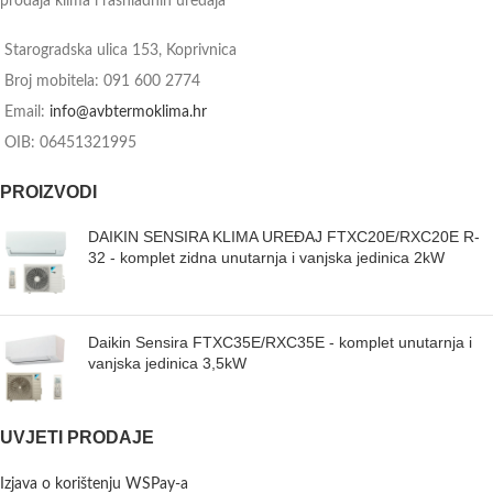
prodaja klima i rashladnih uređaja
Starogradska ulica 153, Koprivnica
Broj mobitela: 091 600 2774
Email:
info@avbtermoklima.hr
OIB: 06451321995
PROIZVODI
DAIKIN SENSIRA KLIMA UREĐAJ FTXC20E/RXC20E R-
32 - komplet zidna unutarnja i vanjska jedinica 2kW
Daikin Sensira FTXC35E/RXC35E - komplet unutarnja i
vanjska jedinica 3,5kW
UVJETI PRODAJE
Izjava o korištenju WSPay-a