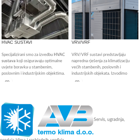
HVAC SUSTAVI
VRV/VRF
Specijalizirani smo za izvedbu
HVAC
VRV/VRF sustavi predstavljaju
sustava
koji osiguravaju optimalne
napredna rješenja za klimatizaciju
uvjete boravka u stambenim,
većih stambenih, poslovnih i
poslovnim i industrijskim objektima.
industrijskih objekata. Izvodimo
Nudimo kompletnu uslugu – od
montažu, puštanje u rad, servis i
montaže i puštanja u pogon do
redovitog održavanja i servisa.
Servis, ugradnja,