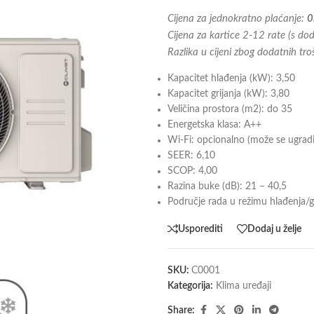
Cijena za jednokratno plaćanje:
0
Cijena za kartice 2-12 rate (s d
Razlika u cijeni zbog dodatnih tr
Kapacitet hlađenja (kW): 3,50
Kapacitet grijanja (kW): 3,80
Veličina prostora (m2): do 35
Energetska klasa: A++
Wi-Fi: opcionalno (može se ugradi
SEER: 6,10
SCOP: 4,00
Razina buke (dB): 21 – 40,5
Područje rada u režimu hlađenja/gr
Usporediti
Dodaj u želje
SKU:
C0001
Kategorija:
Klima uređaji
Share: