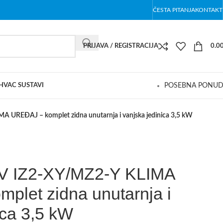
ČESTA PITANJA
KONTAKT
PRIJAVA / REGISTRACIJA
0.0
 HVAC SUSTAVI
POSEBNA PONU
 UREĐAJ – komplet zidna unutarnja i vanjska jedinica 3,5 kW
V IZ2-XY/MZ2-Y KLIMA
plet zidna unutarnja i
ica 3,5 kW