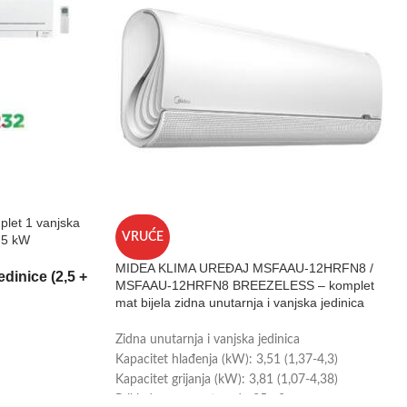
plet 1 vanjska
VRUĆE
2,5 kW
MIDEA KLIMA UREĐAJ MSFAAU-12HRFN8 /
edinice (2,5 +
MSFAAU-12HRFN8 BREEZELESS – komplet
mat bijela zidna unutarnja i vanjska jedinica
Zidna unutarnja i vanjska jedinica
Kapacitet hlađenja (kW): 3,51 (1,37-4,3)
Kapacitet grijanja (kW): 3,81 (1,07-4,38)
Prikladno za prostor: do 35m2