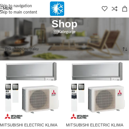
content
Skip to navigation
MENI
Skip to main content
Shop
Kategorije
Početna
/
Shop
/
Stranica 4
Prikazujemo 37–48 od 163 rezultata
Prikaži bočnu traku
MITSUBISHI ELECTRIC KLIMA
MITSUBISHI ELECTRIC KLIMA