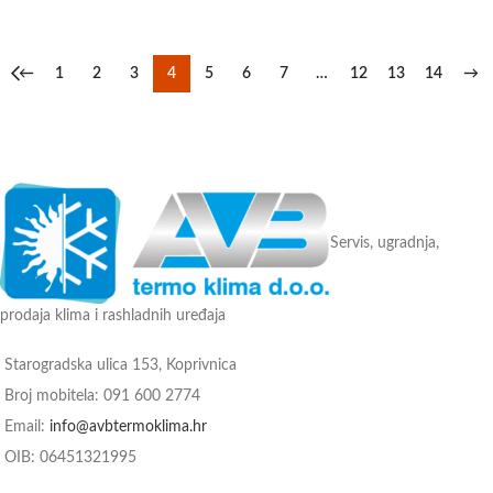
←
1
2
3
4
5
6
7
…
12
13
14
→
Servis, ugradnja,
prodaja klima i rashladnih uređaja
Starogradska ulica 153, Koprivnica
Broj mobitela: 091 600 2774
Email:
info@avbtermoklima.hr
OIB: 06451321995