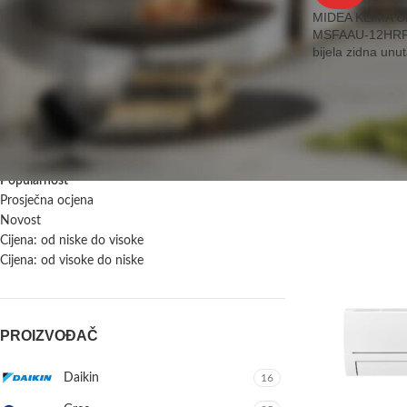
MIDEA KLIMA 
MSFAAU-12HRFN
bijela zidna unut
FILTRIRAJ
RAZVRSTAJ PREMA:
Popularnost
Prosječna ocjena
Novost
Cijena: od niske do visoke
Cijena: od visoke do niske
PROIZVOĐAČ
Daikin
16