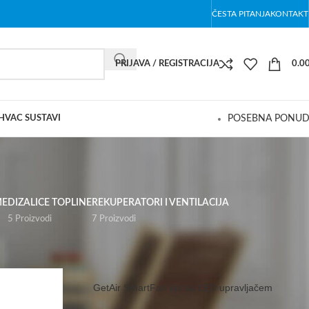
ČESTA PITANJA
KONTAKT
PRIJAVA / REGISTRACIJA
0.0
 HVAC SUSTAVI
POSEBNA PONU
ME
DIZALICE TOPLINE
REKUPERATORI I VENTILACIJA
5 Proizvodi
7 Proizvodi
Prikaži
9
24
36
GetAir SmartFan kpl sa LED upravljačem