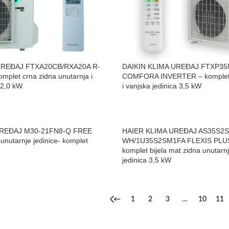
UREĐAJ FTXA20CB/RXA20A R-
DAIKIN KLIMA UREĐAJ FTXP3
mplet crna zidna unutarnja i
COMFORA INVERTER – komplet z
 2,0 kW
i vanjska jedinica 3,5 kW
UREĐAJ M30-21FN8-Q FREE
HAIER KLIMA UREĐAJ AS35S2S
unutarnje jedinice- komplet
WH/1U35S2SM1FA FLEXIS PLUS
komplet bijela mat zidna unutarnj
jedinica 3,5 kW
←
1
2
3
…
10
11