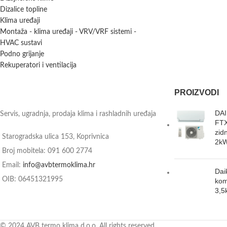
Dizalice topline
Klima uređaji
Montaža - klima uređaji - VRV/VRF sistemi -
HVAC sustavi
Podno grijanje
Rekuperatori i ventilacija
PROIZVODI
DAI
Servis, ugradnja, prodaja klima i rashladnih uređaja
FTX
zid
Starogradska ulica 153, Koprivnica
2k
Broj mobitela: 091 600 2774
Email:
info@avbtermoklima.hr
Dai
OIB: 06451321995
kom
3,5
© 2024 AVB termo klima d.o.o. All rights reserved.