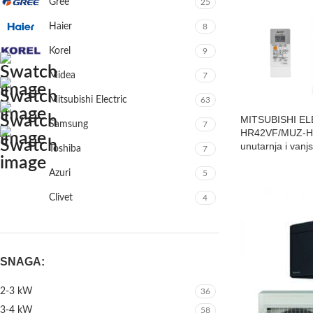
Gree
25
Haier
8
Korel
9
Midea
7
Mitsubishi Electric
63
MITSUBISHI EL
Samsung
7
HR42VF/MUZ-HR
unutarnja i vanj
Toshiba
7
Azuri
5
Clivet
4
SNAGA:
2-3 kW
36
3-4 kW
58