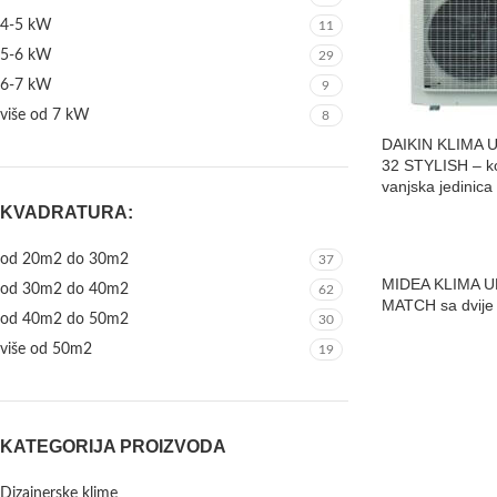
4-5 kW
11
5-6 kW
29
6-7 kW
9
više od 7 kW
8
DAIKIN KLIMA 
32 STYLISH – ko
vanjska jedinica
KVADRATURA:
od 20m2 do 30m2
37
MIDEA KLIMA 
od 30m2 do 40m2
62
MATCH sa dvije 
od 40m2 do 50m2
30
više od 50m2
19
KATEGORIJA PROIZVODA
Dizajnerske klime