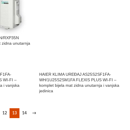
5N/RXP35N
idna unutarnja
F1FA-
HAIER KLIMA UREĐAJ AS25S2SF1FA-
 WI-FI –
WH/1U25S2SM1FA FLEXIS PLUS WI-FI –
a i vanjska
komplet bijela mat zidna unutarnja i vanjska
jedinica
12
13
14
→