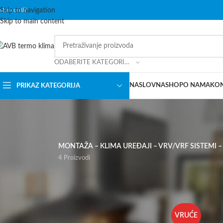
content
obro došli!
Skip to navigation
Skip to main content
ODABERITE KATEGORIJU
NASLOVNA
SHOP
O NAMA
KO
PRIKAZ KATEGORIJA
MONTAŽA – KLIMA UREĐAJI – VRV/VRF SISTEMI –
4 Proizvodi
FILTRIRAJ PREMA CIJENI
Početna
/
Shop
/
S
VRUĆE