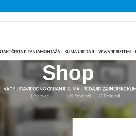
NTAKT
ČESTA PITANJA
MONTAŽA – KLIMA UREĐAJI – VRV/VRF SISTEMI –
Shop
 HVAC SUSTAVI
PODNO GRIJANJE
KLIMA UREĐAJI
DIZAJNERSKE KLI
1 Proizvod
130 Proizvodi
37 Proizvodi
tranica 13