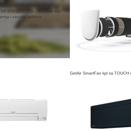
UREĐAJ MSFAAU-12HRFN8 /
8 BREEZELESS – komplet mat
arnja i vanjska jedinica
GetAir SmartFan kpl sa TOUCH 