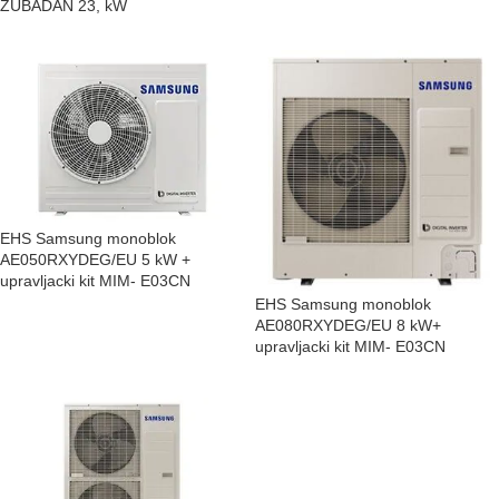
ZUBADAN 23, kW
EHS Samsung monoblok
AE050RXYDEG/EU 5 kW +
upravljacki kit MIM- E03CN
EHS Samsung monoblok
AE080RXYDEG/EU 8 kW+
upravljacki kit MIM- E03CN