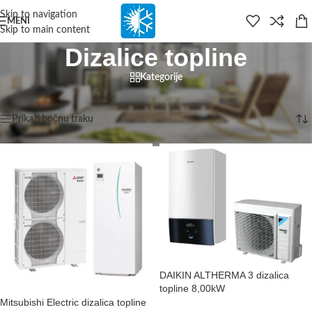
content
Skip to navigation
MENI
Skip to main content
Dizalice topline
Kategorije
Početna
/
Dizalice topline
Prikazuje se svih 5 rezultata
Prikaži bočnu traku
DAIKIN ALTHERMA 3 dizalica
topline 8,00kW
Mitsubishi Electric dizalica topline