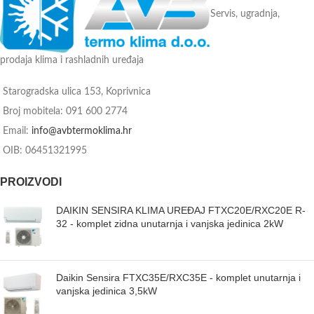
Servis, ugradnja,
prodaja klima i rashladnih uređaja
Starogradska ulica 153, Koprivnica
Broj mobitela: 091 600 2774
Email:
info@avbtermoklima.hr
OIB: 06451321995
PROIZVODI
DAIKIN SENSIRA KLIMA UREĐAJ FTXC20E/RXC20E R-
32 - komplet zidna unutarnja i vanjska jedinica 2kW
Daikin Sensira FTXC35E/RXC35E - komplet unutarnja i
vanjska jedinica 3,5kW